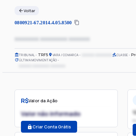
Voltar
0800921-67.2014.4.05.8500
xxxxxxxx xxxxxxxxx xxxxxxx
TRF5
xxxxxx xxxxxxxx
Pr
TRIBUNAL
VARA / COMARCA
CLASSE
ÚLTIMA MOVIMENTAÇÃO
xxxxxx xxxxxxxx xxxxxxx
R$
Valor da Ação
1
Valor não informado
P
Criar Conta Grátis