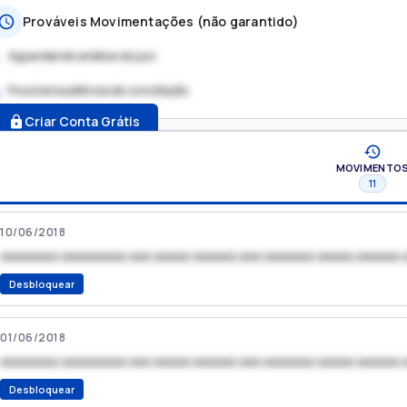
Prováveis Movimentações (não garantido)
Aguardando análise do juiz
Possível audiência de conciliação
.
Criar Conta Grátis
MOVIMENTO
11
10/06/2018
xxxxxxxx xxxxxxxxx xxx xxxxx xxxxxx xxx xxxxxxx xxxxx xxxxxx 
Desbloquear
01/06/2018
xxxxxxxx xxxxxxxxx xxx xxxxx xxxxxx xxx xxxxxxx xxxxx xxxxxx 
Desbloquear