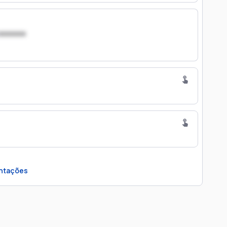
xxxxxxx
ntações