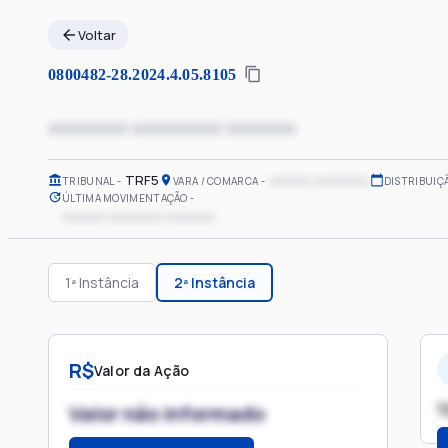
Voltar
0800482-28.2024.4.05.8105
xxxxxxxx xxxxxxxxx xxxxxxx
TRF5
xxxxxx xxxxxxxx
TRIBUNAL
VARA / COMARCA
DISTRIBUIÇ
ÚLTIMA MOVIMENTAÇÃO
xxxxxx xxxxxxxx xxxxxxx
1ª Instância
2ª Instância
R$
Valor da Ação
1
Valor não informado