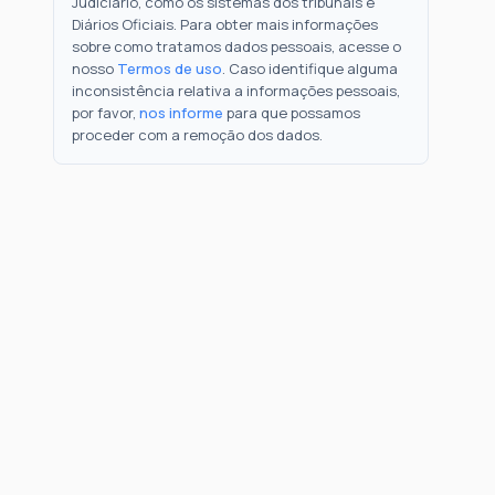
Judiciário, como os sistemas dos tribunais e
Diários Oficiais. Para obter mais informações
sobre como tratamos dados pessoais, acesse o
nosso
Termos de uso
. Caso identifique alguma
inconsistência relativa a informações pessoais,
por favor,
nos informe
para que possamos
proceder com a remoção dos dados.
Como Funciona
FAQ
Notícias
Termos
Privacidade