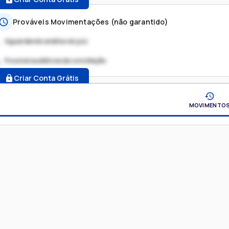
Prováveis Movimentações (não garantido)
Aguardando análise do juiz
Possível audiência de conciliação
.
Criar Conta Grátis
MOVIMENTO