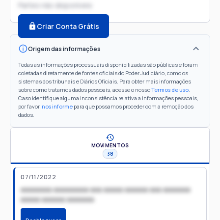
Partes não disponíveis
Criar Conta Grátis
Origem das informações
Todas as informações processuais disponibilizadas são públicas e foram
coletadas diretamente de fontes oficiais do Poder Judiciário, como os
sistemas dos tribunais e Diários Oficiais. Para obter mais informações
sobre como tratamos dados pessoais, acesse o nosso
Termos de uso
.
Caso identifique alguma inconsistência relativa a informações pessoais,
por favor,
nos informe
para que possamos proceder com a remoção dos
dados.
MOVIMENTOS
38
07/11/2022
xxxxxxxx xxxxxxxxx xxx xxxxx xxxxxx xxx xxxxxxx
xxxxx xxxxxx xxxxxxx