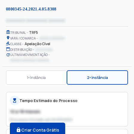
0800345-24.2021.4.05.8308
xxxxxxxx xxxxxxxxx xxxxxxx
TRF5
TRIBUNAL
xxxxxx xxxxxxxx
VARA / COMARCA
Apelação Cível
CLASSE
xx/xx/xxxx
DISTRIBUIÇÃO
ÚLTIMA MOVIMENTAÇÃO
xxxxxx xxxxxxxx xxxxxxx
1ª Instância
2ª Instância
Tempo Estimado do Processo
12 a 18 meses
Processo iniciado em
01/03/2021
Criar Conta Grátis