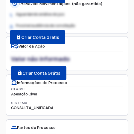
Prováveis Movimentações (não garantido)
Aguardando análise do juiz
1.
Possível audiência de conciliação
2.
Criar Conta Grátis
R$
Valor da Ação
Valor não informado
Criar Conta Grátis
Informações do Processo
CLASSE
Apelação Cível
SISTEMA
CONSULTA_UNIFICADA
Partes do Processo