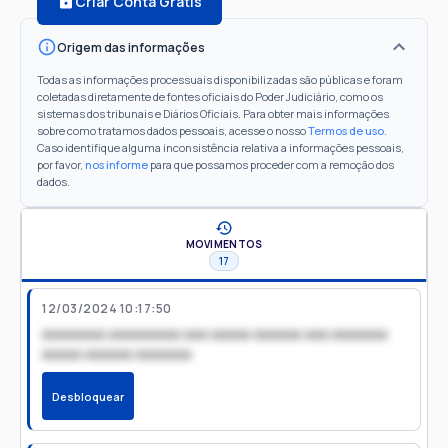
Criar Conta Grátis
Origem das informações
Todas as informações processuais disponibilizadas são públicas e foram
coletadas diretamente de fontes oficiais do Poder Judiciário, como os
sistemas dos tribunais e Diários Oficiais. Para obter mais informações
sobre como tratamos dados pessoais, acesse o nosso
Termos de uso
.
Caso identifique alguma inconsistência relativa a informações pessoais,
por favor,
nos informe
para que possamos proceder com a remoção dos
dados.
MOVIMENTOS
17
12/03/2024 10:17:50
xxxxxxxx xxxxxxxxx xxx xxxxx xxxxxx xxx xxxxxxx
xxxxx xxxxxx xxxxxxx
Desbloquear