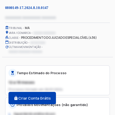
0800149-17.2024.8.10.0147
xxxxxxxx xxxxxxxxx xxxxxxx
MA
TRIBUNAL
xxxxxx xxxxxxxx
VARA / COMARCA
PROCEDIMENTO DO JUIZADO ESPECIAL CÍVEL (436)
CLASSE
xx/xx/xxxx
DISTRIBUIÇÃO
ÚLTIMA MOVIMENTAÇÃO
xxxxxx xxxxxxxx xxxxxxx
Tempo Estimado do Processo
12 a 18 meses
Processo iniciado em
26/01/2024
Criar Conta Grátis
Prováveis Movimentações (não garantido)
Aguardando análise do juiz
1.