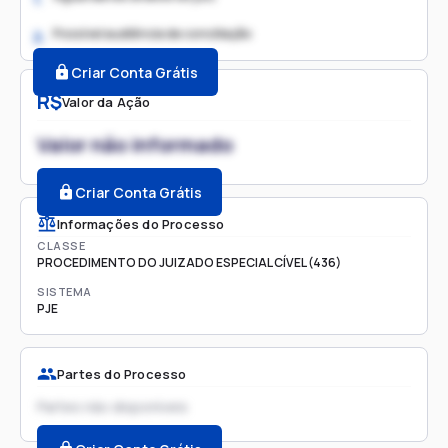
Possível audiência de conciliação
2.
Criar Conta Grátis
R$
Valor da Ação
Valor não informado
Criar Conta Grátis
Informações do Processo
CLASSE
PROCEDIMENTO DO JUIZADO ESPECIAL CÍVEL (436)
SISTEMA
PJE
Partes do Processo
Partes não disponíveis