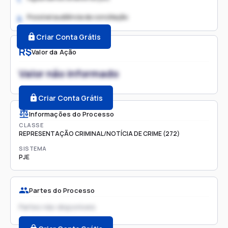
Possível audiência de conciliação
2.
Criar Conta Grátis
R$
Valor da Ação
Valor não informado
Criar Conta Grátis
Informações do Processo
CLASSE
REPRESENTAÇÃO CRIMINAL/NOTÍCIA DE CRIME (272)
SISTEMA
PJE
Partes do Processo
Partes não disponíveis