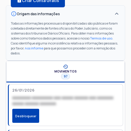
Criar Conta Grátis
Origem das informações
Todas as informações processuais disponibilizadas são públicas e foram
coletadas diretamente de fontes oficiais do Poder Judiciário, como os
sistemas dos tribunais e Diários Oficiais. Para obter mais informações
sobre como tratamos dados pessoais, acesse o nosso
Termos de uso
.
Caso identifique alguma inconsistência relativa a informações pessoais,
por favor,
nos informe
para que possamos proceder com a remoção dos
dados.
MOVIMENTOS
97
26/01/2026
xxxxxxxx xxxxxxxxx xxx xxxxx xxxxxx xxx xxxxxxx
xxxxx xxxxxx xxxxxxx
Desbloquear