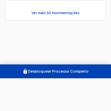
Ver mais
92
movimentações
Desbloquear Processo Completo
Como Funciona
FAQ
Notícias
Termos
Privacidade