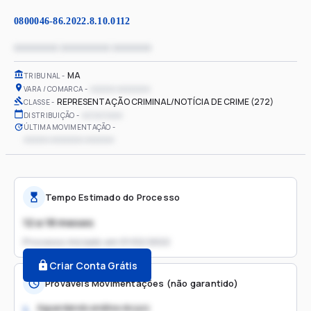
0800046-86.2022.8.10.0112
xxxxxxxx xxxxxxxxx xxxxxxx
MA
TRIBUNAL
xxxxxx xxxxxxxx
VARA / COMARCA
REPRESENTAÇÃO CRIMINAL/NOTÍCIA DE CRIME (272)
CLASSE
xx/xx/xxxx
DISTRIBUIÇÃO
ÚLTIMA MOVIMENTAÇÃO
xxxxxx xxxxxxxx xxxxxxx
Tempo Estimado do Processo
12 a 18 meses
Processo iniciado em
01/02/2022
Criar Conta Grátis
Prováveis Movimentações (não garantido)
Aguardando análise do juiz
1.