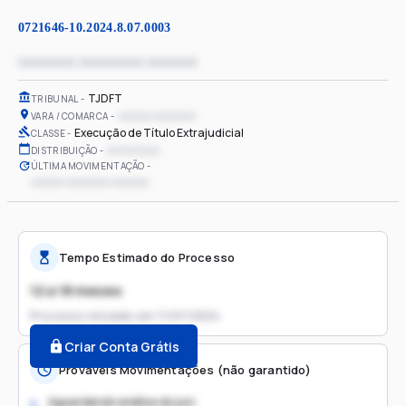
0721646-10.2024.8.07.0003
xxxxxxxx xxxxxxxxx xxxxxxx
TJDFT
TRIBUNAL
xxxxxx xxxxxxxx
VARA / COMARCA
Execução de Título Extrajudicial
CLASSE
xx/xx/xxxx
DISTRIBUIÇÃO
ÚLTIMA MOVIMENTAÇÃO
xxxxxx xxxxxxxx xxxxxxx
Tempo Estimado do Processo
12 a 18 meses
Processo iniciado em
11/07/2024
Criar Conta Grátis
Prováveis Movimentações (não garantido)
Aguardando análise do juiz
1.