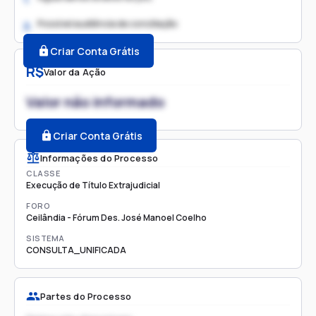
Possível audiência de conciliação
2.
Criar Conta Grátis
R$
Valor da Ação
Valor não informado
Criar Conta Grátis
Informações do Processo
CLASSE
Execução de Título Extrajudicial
FORO
Ceilândia - Fórum Des. José Manoel Coelho
SISTEMA
CONSULTA_UNIFICADA
Partes do Processo