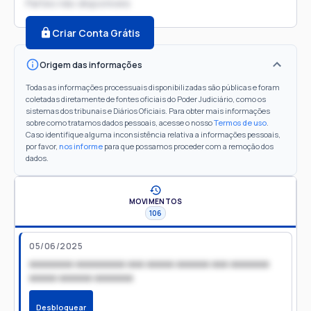
Partes não disponíveis
Criar Conta Grátis
Origem das informações
Todas as informações processuais disponibilizadas são públicas e foram
coletadas diretamente de fontes oficiais do Poder Judiciário, como os
sistemas dos tribunais e Diários Oficiais. Para obter mais informações
sobre como tratamos dados pessoais, acesse o nosso
Termos de uso
.
Caso identifique alguma inconsistência relativa a informações pessoais,
por favor,
nos informe
para que possamos proceder com a remoção dos
dados.
MOVIMENTOS
106
05/06/2025
xxxxxxxx xxxxxxxxx xxx xxxxx xxxxxx xxx xxxxxxx
xxxxx xxxxxx xxxxxxx
Desbloquear