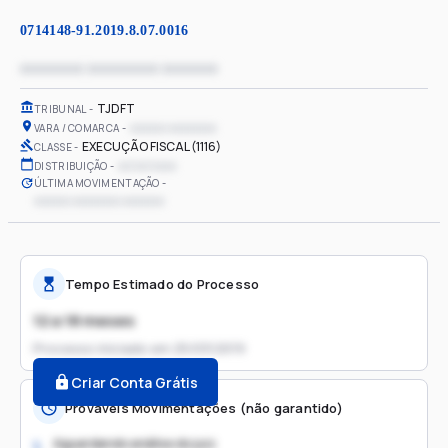
0714148-91.2019.8.07.0016
xxxxxxxx xxxxxxxxx xxxxxxx
TJDFT
TRIBUNAL
xxxxxx xxxxxxxx
VARA / COMARCA
EXECUÇÃO FISCAL (1116)
CLASSE
xx/xx/xxxx
DISTRIBUIÇÃO
ÚLTIMA MOVIMENTAÇÃO
xxxxxx xxxxxxxx xxxxxxx
Tempo Estimado do Processo
12 a 18 meses
Processo iniciado em
25/03/2019
Criar Conta Grátis
Prováveis Movimentações (não garantido)
Aguardando análise do juiz
1.