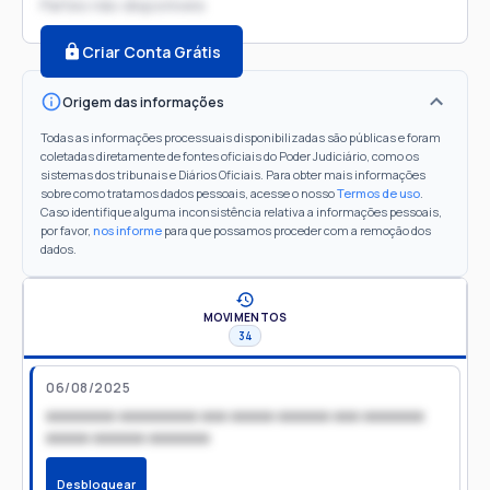
Partes não disponíveis
Criar Conta Grátis
Origem das informações
Todas as informações processuais disponibilizadas são públicas e foram
coletadas diretamente de fontes oficiais do Poder Judiciário, como os
sistemas dos tribunais e Diários Oficiais. Para obter mais informações
sobre como tratamos dados pessoais, acesse o nosso
Termos de uso
.
Caso identifique alguma inconsistência relativa a informações pessoais,
por favor,
nos informe
para que possamos proceder com a remoção dos
dados.
MOVIMENTOS
34
06/08/2025
xxxxxxxx xxxxxxxxx xxx xxxxx xxxxxx xxx xxxxxxx
xxxxx xxxxxx xxxxxxx
Desbloquear