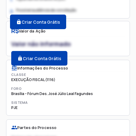
Possível audiência de conciliação
2.
Criar Conta Grátis
R$
Valor da Ação
Valor não informado
Criar Conta Grátis
Informações do Processo
CLASSE
EXECUÇÃO FISCAL (1116)
FORO
Brasília - Fórum Des. José Júlio Leal Fagundes
SISTEMA
PJE
Partes do Processo