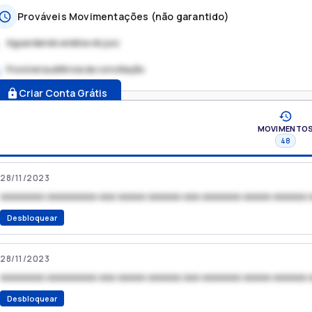
Prováveis Movimentações (não garantido)
Aguardando análise do juiz
Possível audiência de conciliação
.
Criar Conta Grátis
MOVIMENTO
48
28/11/2023
xxxxxxxx xxxxxxxxx xxx xxxxx xxxxxx xxx xxxxxxx xxxxx xxxxxx 
Desbloquear
28/11/2023
xxxxxxxx xxxxxxxxx xxx xxxxx xxxxxx xxx xxxxxxx xxxxx xxxxxx 
Desbloquear