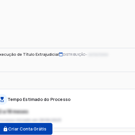
xecução de Título Extrajudicial
xx/xx/xxxx
DISTRIBUIÇÃO
Tempo Estimado do Processo
2 a 18 meses
rocesso iniciado em
28/06/2023
Criar Conta Grátis