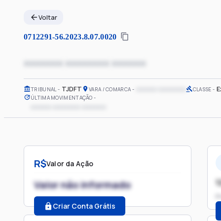
Voltar
0712291-56.2023.8.07.0020
xxxxxxxx xxxxxxxxx xxxxxxx
TJDFT
xxxxxx xxxxxxxx
E
TRIBUNAL
VARA / COMARCA
CLASSE
ÚLTIMA MOVIMENTAÇÃO
xxxxxx xxxxxxxx xxxxxxx
R$
Valor da Ação
1
Valor não informado
P
Criar Conta Grátis