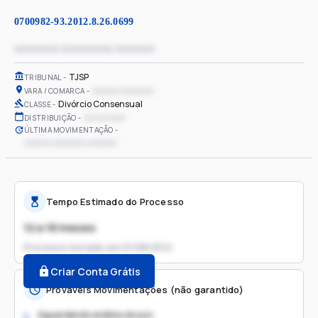
0700982-93.2012.8.26.0699
xxxxxxxx xxxxxxxxx xxxxxxx
TJSP
TRIBUNAL
xxxxxx xxxxxxxx
VARA / COMARCA
Divórcio Consensual
CLASSE
xx/xx/xxxx
DISTRIBUIÇÃO
ÚLTIMA MOVIMENTAÇÃO
xxxxxx xxxxxxxx xxxxxxx
Tempo Estimado do Processo
12 a 18 meses
Processo iniciado em
01/08/2012
Criar Conta Grátis
Prováveis Movimentações (não garantido)
Aguardando análise do juiz
1.