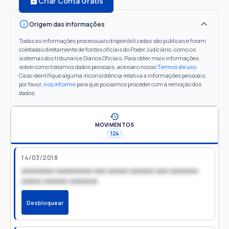
Criar Conta Grátis
Origem das informações
Todas as informações processuais disponibilizadas são públicas e foram
coletadas diretamente de fontes oficiais do Poder Judiciário, como os
sistemas dos tribunais e Diários Oficiais. Para obter mais informações
sobre como tratamos dados pessoais, acesse o nosso
Termos de uso
.
Caso identifique alguma inconsistência relativa a informações pessoais,
por favor,
nos informe
para que possamos proceder com a remoção dos
dados.
MOVIMENTOS
124
14/03/2018
xxxxxxxx xxxxxxxxx xxx xxxxx xxxxxx xxx xxxxxxx
xxxxx xxxxxx xxxxxxx
Desbloquear