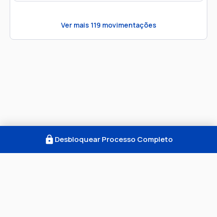
Ver mais
119
movimentações
Desbloquear Processo Completo
Como Funciona
FAQ
Notícias
Termos
Privacidade