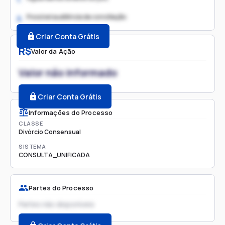
Possível audiência de conciliação
2.
Criar Conta Grátis
R$
Valor da Ação
Valor não informado
Criar Conta Grátis
Informações do Processo
CLASSE
Divórcio Consensual
SISTEMA
CONSULTA_UNIFICADA
Partes do Processo
Partes não disponíveis