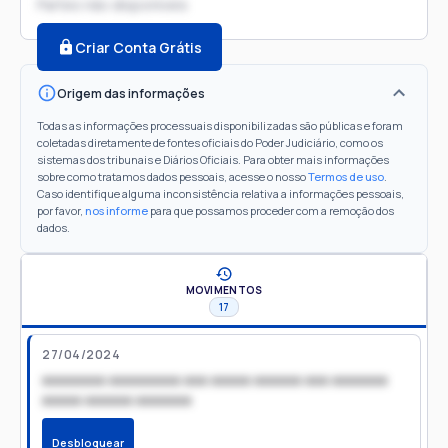
Partes não disponíveis
Criar Conta Grátis
Origem das informações
Todas as informações processuais disponibilizadas são públicas e foram
coletadas diretamente de fontes oficiais do Poder Judiciário, como os
sistemas dos tribunais e Diários Oficiais. Para obter mais informações
sobre como tratamos dados pessoais, acesse o nosso
Termos de uso
.
Caso identifique alguma inconsistência relativa a informações pessoais,
por favor,
nos informe
para que possamos proceder com a remoção dos
dados.
MOVIMENTOS
17
27/04/2024
xxxxxxxx xxxxxxxxx xxx xxxxx xxxxxx xxx xxxxxxx
xxxxx xxxxxx xxxxxxx
Desbloquear