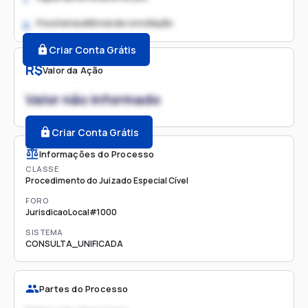
Possível audiência de conciliação
2.
Criar Conta Grátis
R$
Valor da Ação
Valor não informado
Criar Conta Grátis
Informações do Processo
CLASSE
Procedimento do Juizado Especial Cível
FORO
JurisdicaoLocal#1000
SISTEMA
CONSULTA_UNIFICADA
Partes do Processo