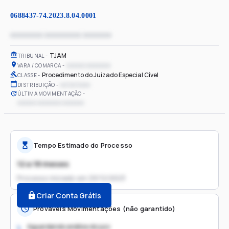
0688437-74.2023.8.04.0001
xxxxxxxx xxxxxxxxx xxxxxxx
TJAM
TRIBUNAL
xxxxxx xxxxxxxx
VARA / COMARCA
Procedimento do Juizado Especial Cível
CLASSE
xx/xx/xxxx
DISTRIBUIÇÃO
ÚLTIMA MOVIMENTAÇÃO
xxxxxx xxxxxxxx xxxxxxx
Tempo Estimado do Processo
12 a 18 meses
Processo iniciado em
29/12/2023
Criar Conta Grátis
Prováveis Movimentações (não garantido)
Aguardando análise do juiz
1.