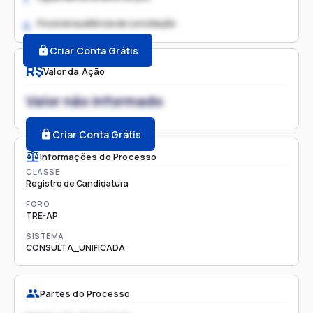
Possível audiência de conciliação
2.
Criar Conta Grátis
R$
Valor da Ação
Valor não informado
Criar Conta Grátis
Informações do Processo
CLASSE
Registro de Candidatura
FORO
TRE-AP
SISTEMA
CONSULTA_UNIFICADA
Partes do Processo