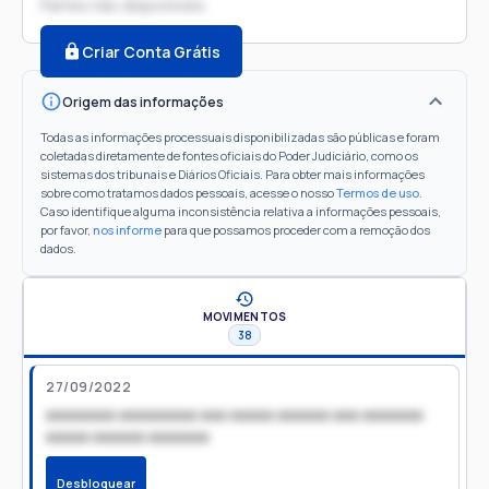
Partes não disponíveis
Criar Conta Grátis
Origem das informações
Todas as informações processuais disponibilizadas são públicas e foram
coletadas diretamente de fontes oficiais do Poder Judiciário, como os
sistemas dos tribunais e Diários Oficiais. Para obter mais informações
sobre como tratamos dados pessoais, acesse o nosso
Termos de uso
.
Caso identifique alguma inconsistência relativa a informações pessoais,
por favor,
nos informe
para que possamos proceder com a remoção dos
dados.
MOVIMENTOS
38
27/09/2022
xxxxxxxx xxxxxxxxx xxx xxxxx xxxxxx xxx xxxxxxx
xxxxx xxxxxx xxxxxxx
Desbloquear