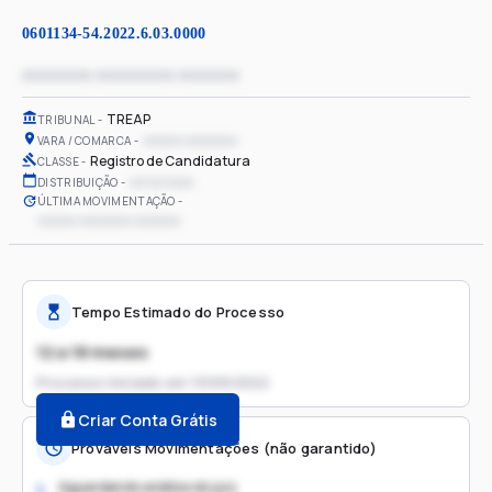
0601134-54.2022.6.03.0000
xxxxxxxx xxxxxxxxx xxxxxxx
TREAP
TRIBUNAL
xxxxxx xxxxxxxx
VARA / COMARCA
Registro de Candidatura
CLASSE
xx/xx/xxxx
DISTRIBUIÇÃO
ÚLTIMA MOVIMENTAÇÃO
xxxxxx xxxxxxxx xxxxxxx
Tempo Estimado do Processo
12 a 18 meses
Processo iniciado em
13/09/2022
Criar Conta Grátis
Prováveis Movimentações (não garantido)
Aguardando análise do juiz
1.