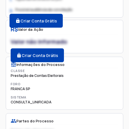
Possível audiência de conciliação
2.
Criar Conta Grátis
R$
Valor da Ação
Valor não informado
Criar Conta Grátis
Informações do Processo
CLASSE
Prestação de Contas Eleitorais
FORO
FRANCA SP
SISTEMA
CONSULTA_UNIFICADA
Partes do Processo