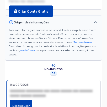
Partes não disponíveis
Criar Conta Grátis
Origem das informações
Todas as informações processuais disponibilizadas são públicas e foram
coletadas diretamente de fontes oficiais do Poder Judiciário, como os
sistemas dos tribunais e Diários Oficiais. Para obter mais informações
sobre como tratamos dados pessoais, acesse o nosso
Termos de uso
.
Caso identifique alguma inconsistência relativa a informações pessoais,
por favor,
nos informe
para que possamos proceder com a remoção dos
dados.
MOVIMENTOS
36
04/02/2025
xxxxxxxx xxxxxxxxx xxx xxxxx xxxxxx xxx xxxxxxx
xxxxx xxxxxx xxxxxxx
Desbloquear