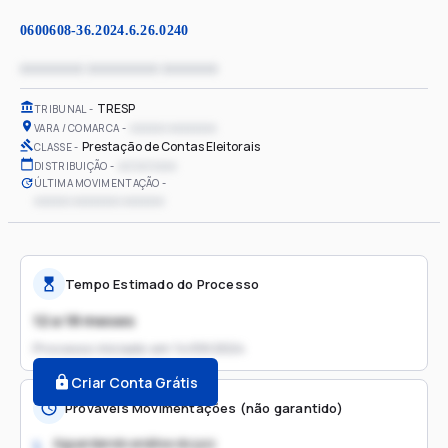
0600608-36.2024.6.26.0240
xxxxxxxx xxxxxxxxx xxxxxxx
TRESP
TRIBUNAL
xxxxxx xxxxxxxx
VARA / COMARCA
Prestação de Contas Eleitorais
CLASSE
xx/xx/xxxx
DISTRIBUIÇÃO
ÚLTIMA MOVIMENTAÇÃO
xxxxxx xxxxxxxx xxxxxxx
Tempo Estimado do Processo
12 a 18 meses
Processo iniciado em
14/09/2024
Criar Conta Grátis
Prováveis Movimentações (não garantido)
Aguardando análise do juiz
1.