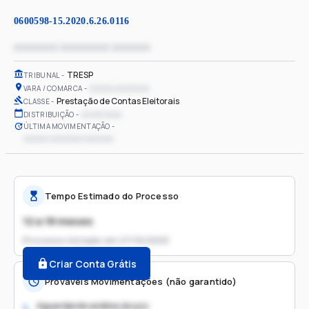
0600598-15.2020.6.26.0116
xxxxxxxx xxxxxxxxx xxxxxxx
TRESP
TRIBUNAL
xxxxxx xxxxxxxx
VARA / COMARCA
Prestação de Contas Eleitorais
CLASSE
xx/xx/xxxx
DISTRIBUIÇÃO
ÚLTIMA MOVIMENTAÇÃO
xxxxxx xxxxxxxx xxxxxxx
Tempo Estimado do Processo
12 a 18 meses
Processo iniciado em
27/10/2020
Criar Conta Grátis
Prováveis Movimentações (não garantido)
Aguardando análise do juiz
1.