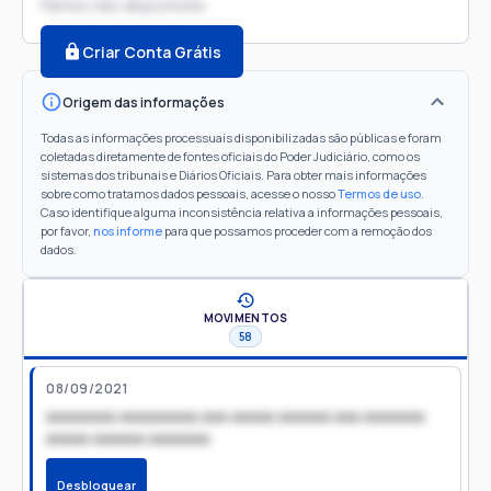
Partes não disponíveis
Criar Conta Grátis
Origem das informações
Todas as informações processuais disponibilizadas são públicas e foram
coletadas diretamente de fontes oficiais do Poder Judiciário, como os
sistemas dos tribunais e Diários Oficiais. Para obter mais informações
sobre como tratamos dados pessoais, acesse o nosso
Termos de uso
.
Caso identifique alguma inconsistência relativa a informações pessoais,
por favor,
nos informe
para que possamos proceder com a remoção dos
dados.
MOVIMENTOS
58
08/09/2021
xxxxxxxx xxxxxxxxx xxx xxxxx xxxxxx xxx xxxxxxx
xxxxx xxxxxx xxxxxxx
Desbloquear