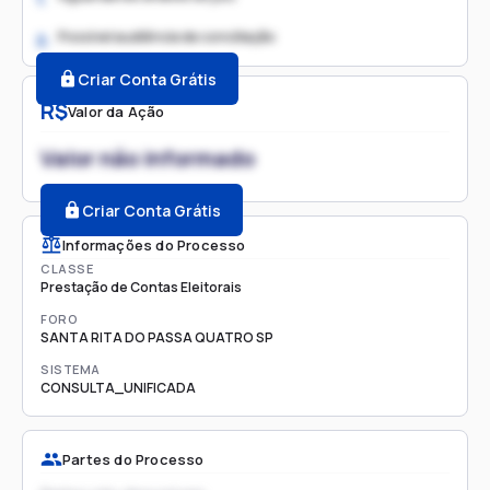
Possível audiência de conciliação
2.
Criar Conta Grátis
R$
Valor da Ação
Valor não informado
Criar Conta Grátis
Informações do Processo
CLASSE
Prestação de Contas Eleitorais
FORO
SANTA RITA DO PASSA QUATRO SP
SISTEMA
CONSULTA_UNIFICADA
Partes do Processo