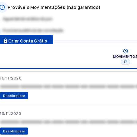
Prováveis Movimentações (não garantido)
Aguardando análise do juiz
Possível audiência de conciliação
.
Criar Conta Grátis
MOVIMENTO
17
16/11/2020
xxxxxxxx xxxxxxxxx xxx xxxxx xxxxxx xxx xxxxxxx xxxxx xxxxxx 
Desbloquear
13/11/2020
xxxxxxxx xxxxxxxxx xxx xxxxx xxxxxx xxx xxxxxxx xxxxx xxxxxx 
Desbloquear