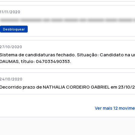
11/11/2020
xxxxxxxx xxxxxxxxx xxx xxxxx xxxxxx xxx xxxxxxx xxxxx xxxxxx 
Desbloquear
27/10/2020
Sistema de candidaturas fechado. Situação: Candidato na 
DAUMAS, título: 047033490353.
24/10/2020
Decorrido prazo de NATHALIA CORDEIRO GABRIEL em 23/10/2
Ver mais
12
movime