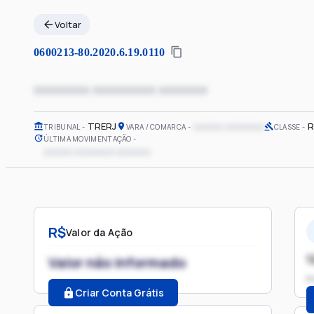
Voltar
0600213-80.2020.6.19.0110
xxxxxxxx xxxxxxxxx xxxxxxx
TRERJ
xxxxxx xxxxxxxx
R
TRIBUNAL
VARA / COMARCA
CLASSE
ÚLTIMA MOVIMENTAÇÃO
xxxxxx xxxxxxxx xxxxxxx
R$
Valor da Ação
1
Valor não informado
P
Criar Conta Grátis