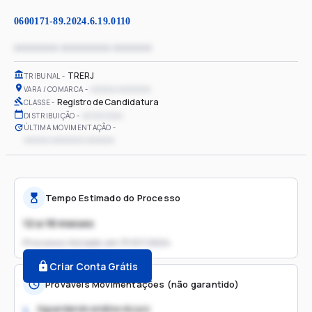
0600171-89.2024.6.19.0110
xxxxxxxx xxxxxxxxx xxxxxxx
TRERJ
TRIBUNAL
xxxxxx xxxxxxxx
VARA / COMARCA
Registro de Candidatura
CLASSE
xx/xx/xxxx
DISTRIBUIÇÃO
ÚLTIMA MOVIMENTAÇÃO
xxxxxx xxxxxxxx xxxxxxx
Tempo Estimado do Processo
12 a 18 meses
Processo iniciado em
31/07/2024
Criar Conta Grátis
Prováveis Movimentações (não garantido)
Aguardando análise do juiz
1.