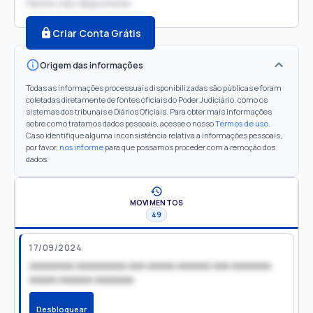
Partes não disponíveis
Criar Conta Grátis
Origem das informações
Todas as informações processuais disponibilizadas são públicas e foram
coletadas diretamente de fontes oficiais do Poder Judiciário, como os
sistemas dos tribunais e Diários Oficiais. Para obter mais informações
sobre como tratamos dados pessoais, acesse o nosso
Termos de uso
.
Caso identifique alguma inconsistência relativa a informações pessoais,
por favor,
nos informe
para que possamos proceder com a remoção dos
dados.
MOVIMENTOS
49
17/09/2024
xxxxxxxx xxxxxxxxx xxx xxxxx xxxxxx xxx xxxxxxx
xxxxx xxxxxx xxxxxxx
Desbloquear