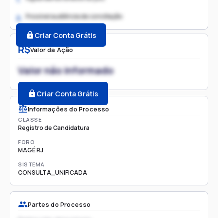
Possível audiência de conciliação
2.
Criar Conta Grátis
R$
Valor da Ação
Valor não informado
Criar Conta Grátis
Informações do Processo
CLASSE
Registro de Candidatura
FORO
MAGÉ RJ
SISTEMA
CONSULTA_UNIFICADA
Partes do Processo