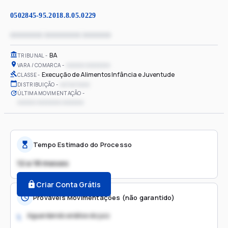
0502845-95.2018.8.05.0229
xxxxxxxx xxxxxxxxx xxxxxxx
BA
TRIBUNAL
xxxxxx xxxxxxxx
VARA / COMARCA
Execução de Alimentos Infância e Juventude
CLASSE
xx/xx/xxxx
DISTRIBUIÇÃO
ÚLTIMA MOVIMENTAÇÃO
xxxxxx xxxxxxxx xxxxxxx
Tempo Estimado do Processo
12 a 18 meses
Criar Conta Grátis
Prováveis Movimentações (não garantido)
Aguardando análise do juiz
1.