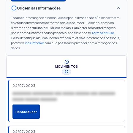
Origem das informações
Todas as informações processuais disponibilizadas são públicas e foram
coletadas diretamente de fontes oficiais do Poder Judiciário, como os
sistemas dos tribunais e Diários Oficiais. Para obter mais informações
sobre como tratamos dados pessoais, acesse o nosso
Termos de uso
.
Caso identifique alguma inconsistência relativa a informações pessoais,
por favor,
nos informe
para que possamos proceder com a remoção dos
dados.
MOVIMENTOS
40
24/07/2023
xxxxxxxx xxxxxxxxx xxx xxxxx xxxxxx xxx xxxxxxx
xxxxx xxxxxx xxxxxxx
Desbloquear
24/07/2023