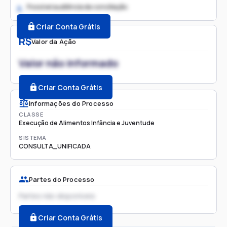
Possível audiência de conciliação
2.
Criar Conta Grátis
R$
Valor da Ação
Valor não informado
Criar Conta Grátis
Informações do Processo
CLASSE
Execução de Alimentos Infância e Juventude
SISTEMA
CONSULTA_UNIFICADA
Partes do Processo
Partes não disponíveis
Criar Conta Grátis