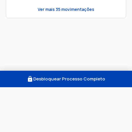
Ver mais
35
movimentações
Desbloquear Processo Completo
Como Funciona
FAQ
Notícias
Termos
Privacidade