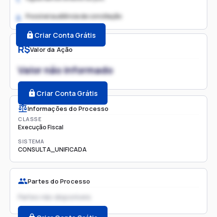
Possível audiência de conciliação
2.
Criar Conta Grátis
R$
Valor da Ação
Valor não informado
Criar Conta Grátis
Informações do Processo
CLASSE
Execução Fiscal
SISTEMA
CONSULTA_UNIFICADA
Partes do Processo
Partes não disponíveis