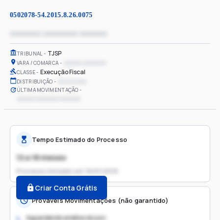
0502078-54.2015.8.26.0075
xxxxxxxx xxxxxxxxx xxxxxxx
TJSP
TRIBUNAL
xxxxxx xxxxxxxx
VARA / COMARCA
Execução Fiscal
CLASSE
xx/xx/xxxx
DISTRIBUIÇÃO
ÚLTIMA MOVIMENTAÇÃO
xxxxxx xxxxxxxx xxxxxxx
Tempo Estimado do Processo
12 a 18 meses
Processo iniciado em
16/01/2015
Criar Conta Grátis
Prováveis Movimentações (não garantido)
Aguardando análise do juiz
1.