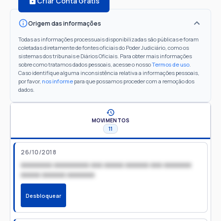
Criar Conta Grátis
Origem das informações
Todas as informações processuais disponibilizadas são públicas e foram
coletadas diretamente de fontes oficiais do Poder Judiciário, como os
sistemas dos tribunais e Diários Oficiais. Para obter mais informações
sobre como tratamos dados pessoais, acesse o nosso
Termos de uso
.
Caso identifique alguma inconsistência relativa a informações pessoais,
por favor,
nos informe
para que possamos proceder com a remoção dos
dados.
MOVIMENTOS
11
26/10/2018
xxxxxxxx xxxxxxxxx xxx xxxxx xxxxxx xxx xxxxxxx
xxxxx xxxxxx xxxxxxx
Desbloquear