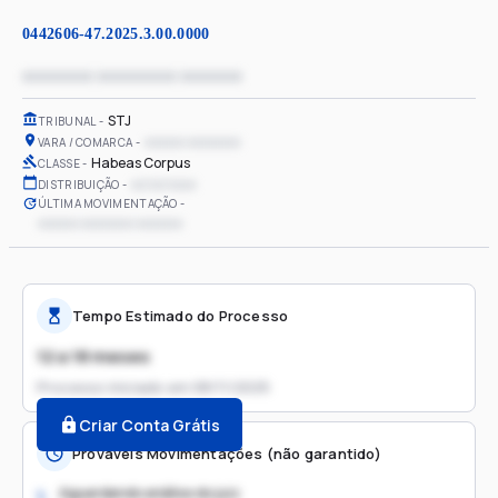
0442606-47.2025.3.00.0000
xxxxxxxx xxxxxxxxx xxxxxxx
STJ
TRIBUNAL
xxxxxx xxxxxxxx
VARA / COMARCA
Habeas Corpus
CLASSE
xx/xx/xxxx
DISTRIBUIÇÃO
ÚLTIMA MOVIMENTAÇÃO
xxxxxx xxxxxxxx xxxxxxx
Tempo Estimado do Processo
12 a 18 meses
Processo iniciado em
08/11/2025
Criar Conta Grátis
Prováveis Movimentações (não garantido)
Aguardando análise do juiz
1.