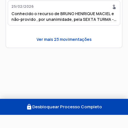
25/02/2026
Conhecido o recurso de BRUNO HENRIQUE MACIEL e
não-provido , por unanimidade, pela SEXTA TURMA -
Petição N° 01142615/2025 - AgRg no HC 1050898/SP
Ver mais
23
movimentações
Desbloquear Processo Completo
Como Funciona
FAQ
Notícias
Termos
Privacidade