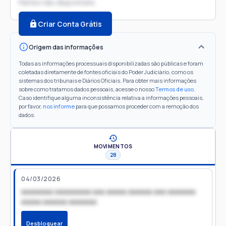
Partes não disponíveis
Criar Conta Grátis
Origem das informações
Todas as informações processuais disponibilizadas são públicas e foram
coletadas diretamente de fontes oficiais do Poder Judiciário, como os
sistemas dos tribunais e Diários Oficiais. Para obter mais informações
sobre como tratamos dados pessoais, acesse o nosso
Termos de uso
.
Caso identifique alguma inconsistência relativa a informações pessoais,
por favor,
nos informe
para que possamos proceder com a remoção dos
dados.
MOVIMENTOS
28
04/03/2026
xxxxxxxx xxxxxxxxx xxx xxxxx xxxxxx xxx xxxxxxx
xxxxx xxxxxx xxxxxxx
Desbloquear