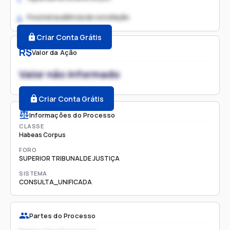
Possível audiência de conciliação
2.
Criar Conta Grátis
R$
Valor da Ação
Valor não informado
Criar Conta Grátis
Informações do Processo
CLASSE
Habeas Corpus
FORO
SUPERIOR TRIBUNAL DE JUSTIÇA
SISTEMA
CONSULTA_UNIFICADA
Partes do Processo