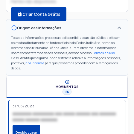
Partes não disponíveis
Criar Conta Grátis
Origem das informações
Todas as informações processuais disponibilizadas são públicas e foram
coletadas diretamente de fontes oficiais do Poder Judiciário, como os
sistemas dos tribunais e Diários Oficiais. Para obter mais informações
sobre como tratamos dados pessoais, acesse o nosso
Termos de uso
.
Caso identifique alguma inconsistência relativa a informações pessoais,
por favor,
nos informe
para que possamos proceder com a remoção dos
dados.
MOVIMENTOS
26
31/05/2023
xxxxxxxx xxxxxxxxx xxx xxxxx xxxxxx xxx xxxxxxx
xxxxx xxxxxx xxxxxxx
Desbloquear