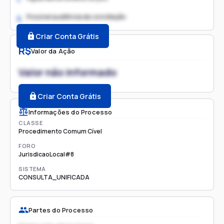
Possível audiência de conciliação
2.
Criar Conta Grátis
R$
Valor da Ação
Valor não informado
Criar Conta Grátis
Informações do Processo
CLASSE
Procedimento Comum Cível
FORO
JurisdicaoLocal#8
SISTEMA
CONSULTA_UNIFICADA
Partes do Processo