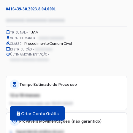
0416439-30.2023.8.04.0001
xxxxxxxx xxxxxxxxx xxxxxxx
TJAM
TRIBUNAL
xxxxxx xxxxxxxx
VARA / COMARCA
Procedimento Comum Cível
CLASSE
xx/xx/xxxx
DISTRIBUIÇÃO
ÚLTIMA MOVIMENTAÇÃO
xxxxxx xxxxxxxx xxxxxxx
Tempo Estimado do Processo
12 a 18 meses
Processo iniciado em
30/01/2023
Criar Conta Grátis
Prováveis Movimentações (não garantido)
Aguardando análise do juiz
1.