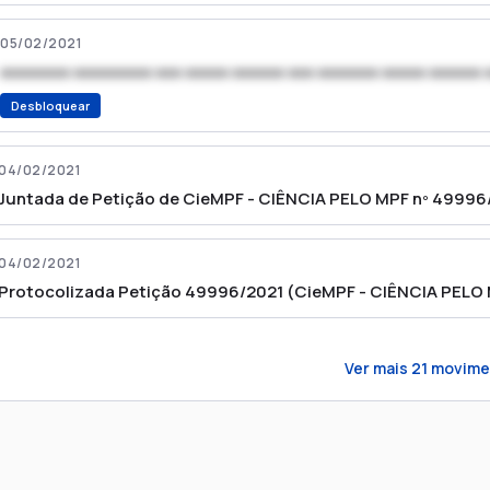
05/02/2021
xxxxxxxx xxxxxxxxx xxx xxxxx xxxxxx xxx xxxxxxx xxxxx xxxxxx 
Desbloquear
04/02/2021
Juntada de Petição de CieMPF - CIÊNCIA PELO MPF nº 49996
04/02/2021
Protocolizada Petição 49996/2021 (CieMPF - CIÊNCIA PELO
Ver mais
21
movime