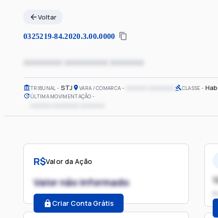
Voltar
0325219-84.2020.3.00.0000
xxxxxxxx xxxxxxxxx xxxxxxx
STJ
xxxxxx xxxxxxxx
Hab
TRIBUNAL
VARA / COMARCA
CLASSE
ÚLTIMA MOVIMENTAÇÃO
xxxxxx xxxxxxxx xxxxxxx
R$
Valor da Ação
1
Valor não informado
P
Criar Conta Grátis