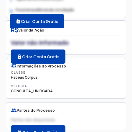
Possível audiência de conciliação
2.
Criar Conta Grátis
R$
Valor da Ação
Valor não informado
Criar Conta Grátis
Informações do Processo
CLASSE
Habeas Corpus
SISTEMA
CONSULTA_UNIFICADA
Partes do Processo
Partes não disponíveis