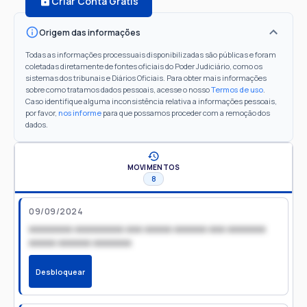
Criar Conta Grátis
Origem das informações
Todas as informações processuais disponibilizadas são públicas e foram
coletadas diretamente de fontes oficiais do Poder Judiciário, como os
sistemas dos tribunais e Diários Oficiais. Para obter mais informações
sobre como tratamos dados pessoais, acesse o nosso
Termos de uso
.
Caso identifique alguma inconsistência relativa a informações pessoais,
por favor,
nos informe
para que possamos proceder com a remoção dos
dados.
MOVIMENTOS
8
09/09/2024
xxxxxxxx xxxxxxxxx xxx xxxxx xxxxxx xxx xxxxxxx
xxxxx xxxxxx xxxxxxx
Desbloquear