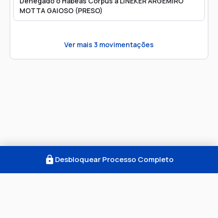
Denegado o Habeas Corpus a LINEKER ARGEMIRO
MOTTA GAIOSO (PRESO)
Ver mais
3
movimentações
Desbloquear Processo Completo
Como Funciona
FAQ
Notícias
Termos
Privacidade