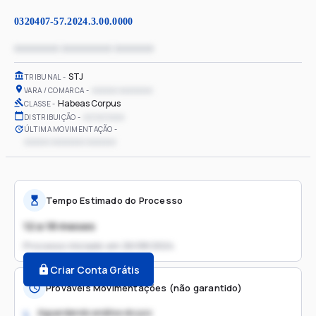
0320407-57.2024.3.00.0000
xxxxxxxx xxxxxxxxx xxxxxxx
STJ
TRIBUNAL
xxxxxx xxxxxxxx
VARA / COMARCA
Habeas Corpus
CLASSE
xx/xx/xxxx
DISTRIBUIÇÃO
ÚLTIMA MOVIMENTAÇÃO
xxxxxx xxxxxxxx xxxxxxx
Tempo Estimado do Processo
12 a 18 meses
Processo iniciado em
26/08/2024
Criar Conta Grátis
Prováveis Movimentações (não garantido)
Aguardando análise do juiz
1.