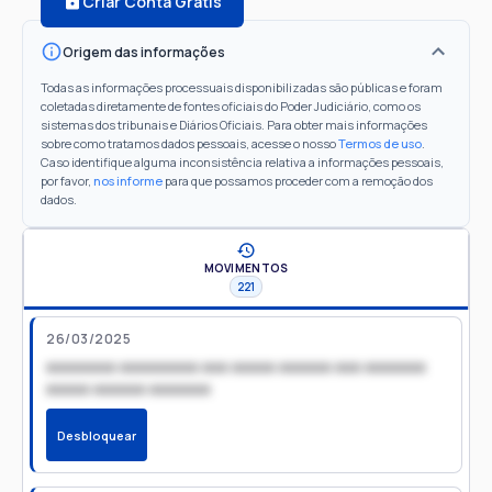
Criar Conta Grátis
Origem das informações
Todas as informações processuais disponibilizadas são públicas e foram
coletadas diretamente de fontes oficiais do Poder Judiciário, como os
sistemas dos tribunais e Diários Oficiais. Para obter mais informações
sobre como tratamos dados pessoais, acesse o nosso
Termos de uso
.
Caso identifique alguma inconsistência relativa a informações pessoais,
por favor,
nos informe
para que possamos proceder com a remoção dos
dados.
MOVIMENTOS
221
26/03/2025
xxxxxxxx xxxxxxxxx xxx xxxxx xxxxxx xxx xxxxxxx
xxxxx xxxxxx xxxxxxx
Desbloquear