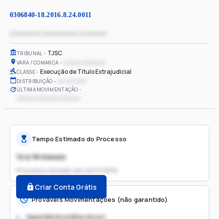
0306840-18.2016.8.24.0011
xxxxxxxx xxxxxxxxx xxxxxxx
TJSC
TRIBUNAL
xxxxxx xxxxxxxx
VARA / COMARCA
Execução de Título Extrajudicial
CLASSE
xx/xx/xxxx
DISTRIBUIÇÃO
ÚLTIMA MOVIMENTAÇÃO
xxxxxx xxxxxxxx xxxxxxx
Tempo Estimado do Processo
12 a 18 meses
Processo iniciado em
22/11/2016
Criar Conta Grátis
Prováveis Movimentações (não garantido)
Aguardando análise do juiz
1.