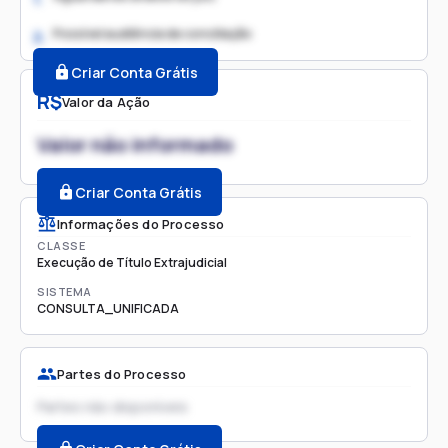
Possível audiência de conciliação
2.
Criar Conta Grátis
R$
Valor da Ação
Valor não informado
Criar Conta Grátis
Informações do Processo
CLASSE
Execução de Título Extrajudicial
SISTEMA
CONSULTA_UNIFICADA
Partes do Processo
Partes não disponíveis