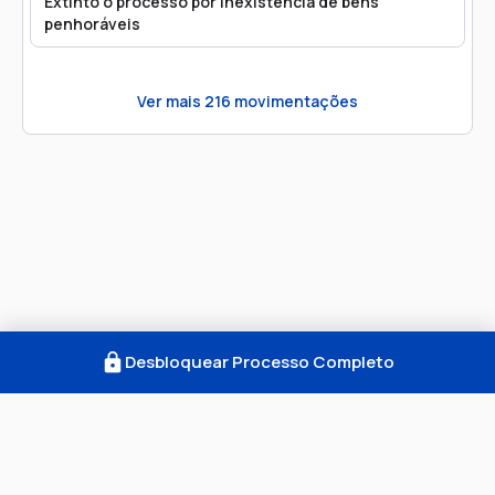
Extinto o processo por inexistência de bens
penhoráveis
Ver mais
216
movimentações
Desbloquear Processo Completo
Como Funciona
FAQ
Notícias
Termos
Privacidade