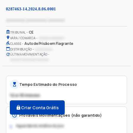
0287463-14.2024.8.06.0001
xxxxxxxx xxxxxxxxx xxxxxxx
CE
TRIBUNAL
xxxxxx xxxxxxxx
VARA / COMARCA
Auto de Prisão em Flagrante
CLASSE
xx/xx/xxxx
DISTRIBUIÇÃO
ÚLTIMA MOVIMENTAÇÃO
xxxxxx xxxxxxxx xxxxxxx
Tempo Estimado do Processo
12 a 18 meses
Criar Conta Grátis
Prováveis Movimentações (não garantido)
Aguardando análise do juiz
1.