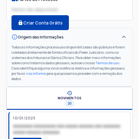
Partes não disponíveis
Criar Conta Grátis
Origem das informações
Todas as informações processuais disponibilizadas são públicas e foram
coletadas diretamente de fontes oficiais do Poder Judiciário, como os
sistemas dos tribunais e Diários Oficiais. Para obter mais informações
sobre como tratamos dados pessoais, acesse o nosso
Termos de uso
.
Caso identifique alguma inconsistência relativa a informações pessoais,
por favor,
nos informe
para que possamos proceder com a remoção dos
dados.
MOVIMENTOS
20
10/01/2025
xxxxxxxx xxxxxxxxx xxx xxxxx xxxxxx xxx xxxxxxx
xxxxx xxxxxx xxxxxxx