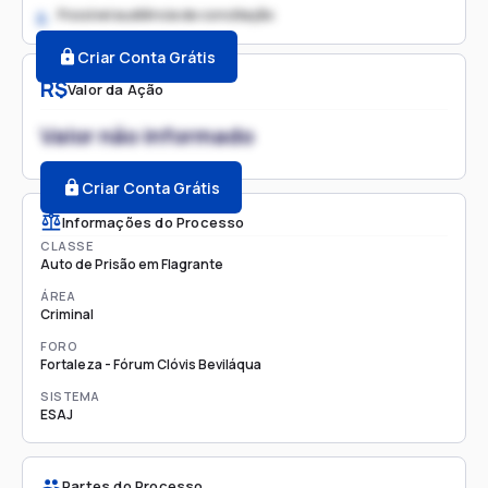
Possível audiência de conciliação
2.
Criar Conta Grátis
R$
Valor da Ação
Valor não informado
Criar Conta Grátis
Informações do Processo
CLASSE
Auto de Prisão em Flagrante
ÁREA
Criminal
FORO
Fortaleza - Fórum Clóvis Beviláqua
SISTEMA
ESAJ
Partes do Processo