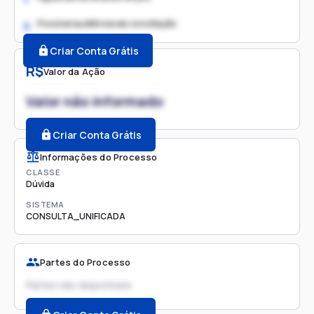
Possível audiência de conciliação
2.
Criar Conta Grátis
R$
Valor da Ação
Valor não informado
Criar Conta Grátis
Informações do Processo
CLASSE
Dúvida
SISTEMA
CONSULTA_UNIFICADA
Partes do Processo
Partes não disponíveis