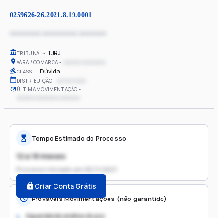
0259626-26.2021.8.19.0001
xxxxxxxx xxxxxxxxx xxxxxxx
TJRJ
TRIBUNAL
xxxxxx xxxxxxxx
VARA / COMARCA
Dúvida
CLASSE
xx/xx/xxxx
DISTRIBUIÇÃO
ÚLTIMA MOVIMENTAÇÃO
xxxxxx xxxxxxxx xxxxxxx
Tempo Estimado do Processo
12 a 18 meses
Processo iniciado em
05/11/2021
Criar Conta Grátis
Prováveis Movimentações (não garantido)
Aguardando análise do juiz
1.