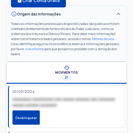
Criar Conta Grátis
Origem das informações
Todas as informações processuais disponibilizadas são públicas e foram
coletadas diretamente de fontes oficiais do Poder Judiciário, como os
sistemas dos tribunais e Diários Oficiais. Para obter mais informações
sobre como tratamos dados pessoais, acesse o nosso
Termos de uso
.
Caso identifique alguma inconsistência relativa a informações pessoais,
por favor,
nos informe
para que possamos proceder com a remoção dos
dados.
MOVIMENTOS
27
01/03/2024
xxxxxxxx xxxxxxxxx xxx xxxxx xxxxxx xxx xxxxxxx
xxxxx xxxxxx xxxxxxx
Desbloquear