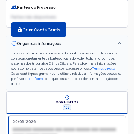
Partes do Processo
Partes não disponíveis
Criar Conta Grátis
Origem das informações
Todas as informações processuais disponibilizadas são públicas e foram
coletadas diretamente de fontes oficiais do Poder Judiciário, como os
sistemas dos tribunais e Diários Oficiais. Para obter mais informações
sobre como tratamos dados pessoais, acesse o nosso
Termos de uso
.
Caso identifique alguma inconsistência relativa a informações pessoais,
por favor,
nos informe
para que possamos proceder com a remoção dos
dados.
MOVIMENTOS
108
20/05/2026
xxxxxxxx xxxxxxxxx xxx xxxxx xxxxxx xxx xxxxxxx