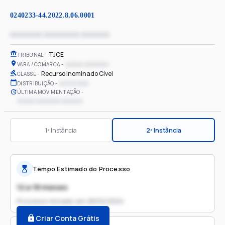
0240233-44.2022.8.06.0001
xxxxxxxx xxxxxxxxx xxxxxxx
TJCE
TRIBUNAL
xxxxxx xxxxxxxx
VARA / COMARCA
Recurso Inominado Cível
CLASSE
xx/xx/xxxx
DISTRIBUIÇÃO
ÚLTIMA MOVIMENTAÇÃO
xxxxxx xxxxxxxx xxxxxxx
1ª Instância
2ª Instância
Tempo Estimado do Processo
12 a 18 meses
Processo iniciado em
28/02/2024
Criar Conta Grátis