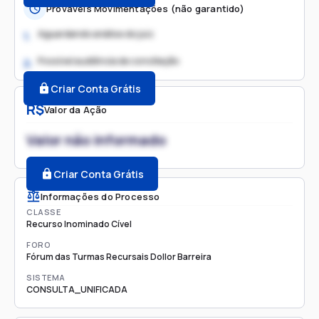
Prováveis Movimentações (não garantido)
Aguardando análise do juiz
1.
Possível audiência de conciliação
2.
Criar Conta Grátis
R$
Valor da Ação
Valor não informado
Criar Conta Grátis
Informações do Processo
CLASSE
Recurso Inominado Cível
FORO
Fórum das Turmas Recursais Dollor Barreira
SISTEMA
CONSULTA_UNIFICADA