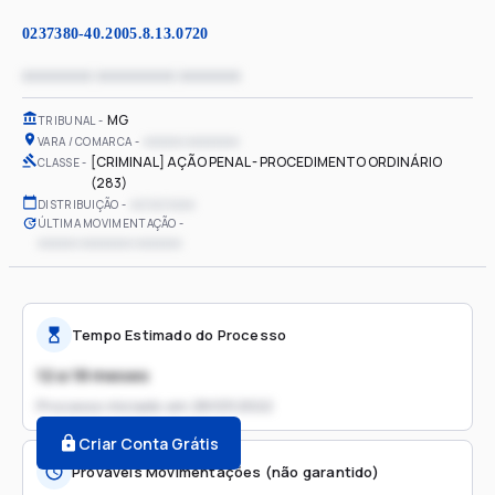
0237380-40.2005.8.13.0720
xxxxxxxx xxxxxxxxx xxxxxxx
MG
TRIBUNAL
xxxxxx xxxxxxxx
VARA / COMARCA
[CRIMINAL] AÇÃO PENAL - PROCEDIMENTO ORDINÁRIO
CLASSE
(283)
xx/xx/xxxx
DISTRIBUIÇÃO
ÚLTIMA MOVIMENTAÇÃO
xxxxxx xxxxxxxx xxxxxxx
Tempo Estimado do Processo
12 a 18 meses
Processo iniciado em
28/03/2022
Criar Conta Grátis
Prováveis Movimentações (não garantido)