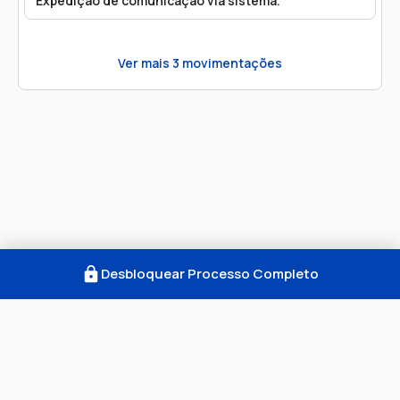
Expedição de comunicação via sistema.
Ver mais
3
movimentações
Desbloquear Processo Completo
Como Funciona
FAQ
Notícias
Termos
Privacidade