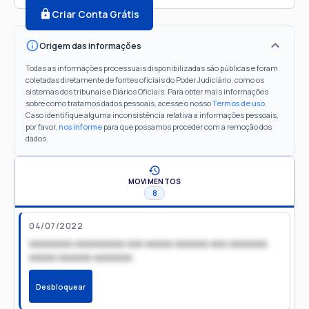
Criar Conta Grátis
Origem das informações
Todas as informações processuais disponibilizadas são públicas e foram
coletadas diretamente de fontes oficiais do Poder Judiciário, como os
sistemas dos tribunais e Diários Oficiais. Para obter mais informações
sobre como tratamos dados pessoais, acesse o nosso
Termos de uso
.
Caso identifique alguma inconsistência relativa a informações pessoais,
por favor,
nos informe
para que possamos proceder com a remoção dos
dados.
MOVIMENTOS
8
04/07/2022
xxxxxxxx xxxxxxxxx xxx xxxxx xxxxxx xxx xxxxxxx
xxxxx xxxxxx xxxxxxx
Desbloquear