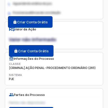
Aguardando análise do juiz
1.
Possível audiência de conciliação
2.
Criar Conta Grátis
R$
Valor da Ação
Valor não informado
Criar Conta Grátis
Informações do Processo
CLASSE
[CRIMINAL] AÇÃO PENAL - PROCEDIMENTO ORDINÁRIO (283)
SISTEMA
PJE
Partes do Processo
Partes não disponíveis