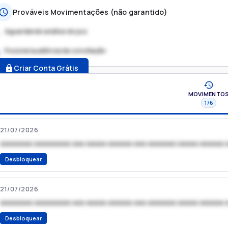
Prováveis Movimentações (não garantido)
Aguardando análise do juiz
Possível audiência de conciliação
.
Criar Conta Grátis
MOVIMENTO
176
21/07/2026
xxxxxxxx xxxxxxxxx xxx xxxxx xxxxxx xxx xxxxxxx xxxxx xxxxxx 
Desbloquear
21/07/2026
xxxxxxxx xxxxxxxxx xxx xxxxx xxxxxx xxx xxxxxxx xxxxx xxxxxx 
Desbloquear