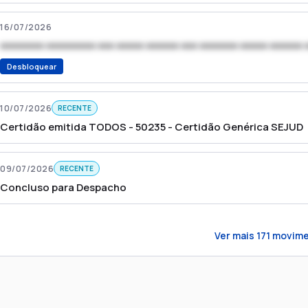
16/07/2026
xxxxxxxx xxxxxxxxx xxx xxxxx xxxxxx xxx xxxxxxx xxxxx xxxxxx 
Desbloquear
10/07/2026
RECENTE
Certidão emitida TODOS - 50235 - Certidão Genérica SEJUD
09/07/2026
RECENTE
Concluso para Despacho
Ver mais
171
movime