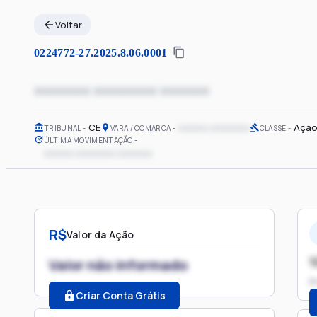
Voltar
0224772-27.2025.8.06.0001
xxxxxxxx xxxxxxxxx xxxxxxx
CE
xxxxxx xxxxxxxx
Ação
TRIBUNAL
VARA / COMARCA
CLASSE
ÚLTIMA MOVIMENTAÇÃO
xxxxxx xxxxxxxx xxxxxxx
R$
Valor da Ação
1
Valor não informado
P
Criar Conta Grátis