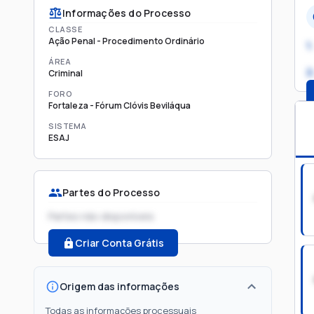
Informações do Processo
CLASSE
Ação Penal - Procedimento Ordinário
1.
ÁREA
2
Criminal
FORO
Fortaleza - Fórum Clóvis Beviláqua
SISTEMA
ESAJ
Partes do Processo
Partes não disponíveis
Criar Conta Grátis
Origem das informações
Todas as informações processuais