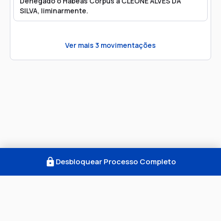
Denegado o Habeas Corpus a CLEONE ALVES DA
SILVA, liminarmente.
Ver mais
3
movimentações
Desbloquear Processo Completo
Como Funciona
FAQ
Notícias
Termos
Privacidade