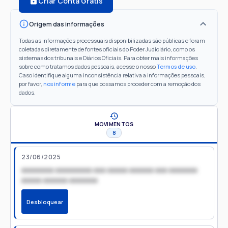
Criar Conta Grátis
Origem das informações
Todas as informações processuais disponibilizadas são públicas e foram
coletadas diretamente de fontes oficiais do Poder Judiciário, como os
sistemas dos tribunais e Diários Oficiais. Para obter mais informações
sobre como tratamos dados pessoais, acesse o nosso
Termos de uso
.
Caso identifique alguma inconsistência relativa a informações pessoais,
por favor,
nos informe
para que possamos proceder com a remoção dos
dados.
MOVIMENTOS
8
23/06/2025
xxxxxxxx xxxxxxxxx xxx xxxxx xxxxxx xxx xxxxxxx
xxxxx xxxxxx xxxxxxx
Desbloquear