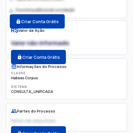
Possível audiência de conciliação
2.
Criar Conta Grátis
R$
Valor da Ação
Valor não informado
Criar Conta Grátis
Informações do Processo
CLASSE
Habeas Corpus
SISTEMA
CONSULTA_UNIFICADA
Partes do Processo
Partes não disponíveis