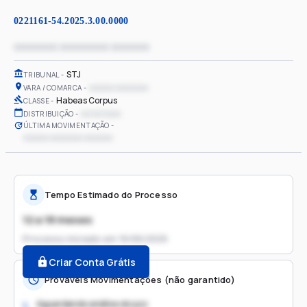
0221161-54.2025.3.00.0000
xxxxxxxx xxxxxxxxx xxxxxxx
STJ
TRIBUNAL
xxxxxx xxxxxxxx
VARA / COMARCA
Habeas Corpus
CLASSE
xx/xx/xxxx
DISTRIBUIÇÃO
ÚLTIMA MOVIMENTAÇÃO
xxxxxx xxxxxxxx xxxxxxx
Tempo Estimado do Processo
12 a 18 meses
Processo iniciado em
16/06/2025
Criar Conta Grátis
Prováveis Movimentações (não garantido)
Aguardando análise do juiz
1.