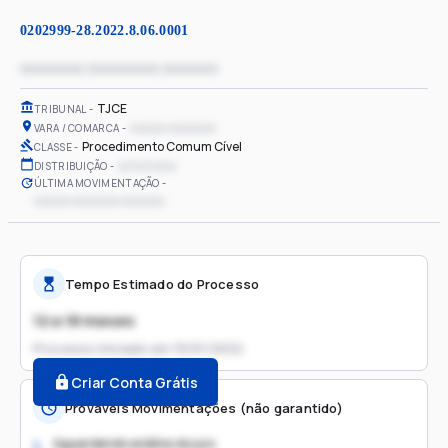
0202999-28.2022.8.06.0001
xxxxxxxx xxxxxxxxx xxxxxxx
TJCE
TRIBUNAL
xxxxxx xxxxxxxx
VARA / COMARCA
Procedimento Comum Cível
CLASSE
xx/xx/xxxx
DISTRIBUIÇÃO
ÚLTIMA MOVIMENTAÇÃO
xxxxxx xxxxxxxx xxxxxxx
Tempo Estimado do Processo
12 a 18 meses
Processo iniciado em
15/01/2022
Criar Conta Grátis
Prováveis Movimentações (não garantido)
Aguardando análise do juiz
1.