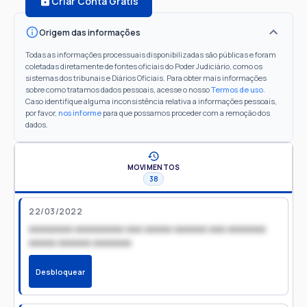
Criar Conta Grátis
Origem das informações
Todas as informações processuais disponibilizadas são públicas e foram
coletadas diretamente de fontes oficiais do Poder Judiciário, como os
sistemas dos tribunais e Diários Oficiais. Para obter mais informações
sobre como tratamos dados pessoais, acesse o nosso
Termos de uso
.
Caso identifique alguma inconsistência relativa a informações pessoais,
por favor,
nos informe
para que possamos proceder com a remoção dos
dados.
MOVIMENTOS
38
22/03/2022
xxxxxxxx xxxxxxxxx xxx xxxxx xxxxxx xxx xxxxxxx
xxxxx xxxxxx xxxxxxx
Desbloquear