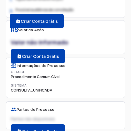
Possível audiência de conciliação
2.
Criar Conta Grátis
R$
Valor da Ação
Valor não informado
Criar Conta Grátis
Informações do Processo
CLASSE
Procedimento Comum Cível
SISTEMA
CONSULTA_UNIFICADA
Partes do Processo
Partes não disponíveis