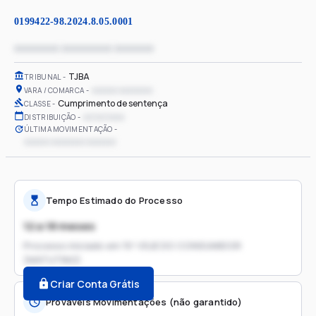
0199422-98.2024.8.05.0001
xxxxxxxx xxxxxxxxx xxxxxxx
TJBA
TRIBUNAL
xxxxxx xxxxxxxx
VARA / COMARCA
Cumprimento de sentença
CLASSE
xx/xx/xxxx
DISTRIBUIÇÃO
ÚLTIMA MOVIMENTAÇÃO
xxxxxx xxxxxxxx xxxxxxx
Tempo Estimado do Processo
12 a 18 meses
Processo iniciado em
15ª VSJE DO CONSUMIDOR
(MATUTINO)
Criar Conta Grátis
Prováveis Movimentações (não garantido)