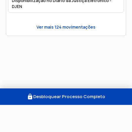
Disponibilização no Diário da Justiça Eletrônico -
DJEN
Ver mais
124
movimentações
Desbloquear Processo Completo
Como Funciona
FAQ
Notícias
Termos
Privacidade