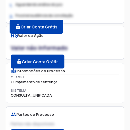
Aguardando análise do juiz
1.
Possível audiência de conciliação
2.
Criar Conta Grátis
R$
Valor da Ação
Valor não informado
Criar Conta Grátis
Informações do Processo
CLASSE
Cumprimento de sentença
SISTEMA
CONSULTA_UNIFICADA
Partes do Processo
Partes não disponíveis