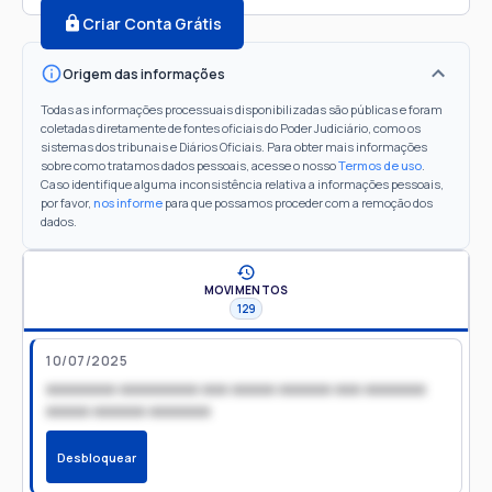
Criar Conta Grátis
Origem das informações
Todas as informações processuais disponibilizadas são públicas e foram
coletadas diretamente de fontes oficiais do Poder Judiciário, como os
sistemas dos tribunais e Diários Oficiais. Para obter mais informações
sobre como tratamos dados pessoais, acesse o nosso
Termos de uso
.
Caso identifique alguma inconsistência relativa a informações pessoais,
por favor,
nos informe
para que possamos proceder com a remoção dos
dados.
MOVIMENTOS
129
10/07/2025
xxxxxxxx xxxxxxxxx xxx xxxxx xxxxxx xxx xxxxxxx
xxxxx xxxxxx xxxxxxx
Desbloquear