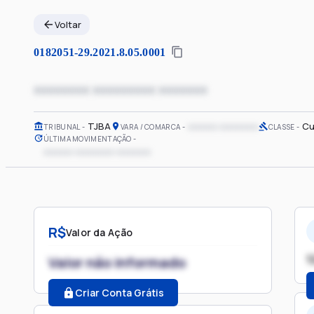
Voltar
0182051-29.2021.8.05.0001
xxxxxxxx xxxxxxxxx xxxxxxx
TJBA
xxxxxx xxxxxxxx
Cu
TRIBUNAL
VARA / COMARCA
CLASSE
ÚLTIMA MOVIMENTAÇÃO
xxxxxx xxxxxxxx xxxxxxx
R$
Valor da Ação
1
Valor não informado
Criar Conta Grátis