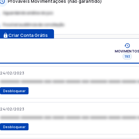
Prováveis Movimentações (não garantido)
Aguardando análise do juiz
Possível audiência de conciliação
.
Criar Conta Grátis
MOVIMENTO
193
24/02/2023
xxxxxxxx xxxxxxxxx xxx xxxxx xxxxxx xxx xxxxxxx xxxxx xxxxxx 
Desbloquear
24/02/2023
xxxxxxxx xxxxxxxxx xxx xxxxx xxxxxx xxx xxxxxxx xxxxx xxxxxx 
Desbloquear