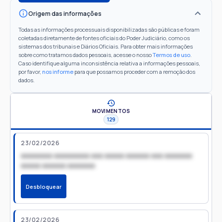
Origem das informações
Todas as informações processuais disponibilizadas são públicas e foram
coletadas diretamente de fontes oficiais do Poder Judiciário, como os
sistemas dos tribunais e Diários Oficiais. Para obter mais informações
sobre como tratamos dados pessoais, acesse o nosso
Termos de uso
.
Caso identifique alguma inconsistência relativa a informações pessoais,
por favor,
nos informe
para que possamos proceder com a remoção dos
dados.
MOVIMENTOS
129
23/02/2026
xxxxxxxx xxxxxxxxx xxx xxxxx xxxxxx xxx xxxxxxx
xxxxx xxxxxx xxxxxxx
Desbloquear
23/02/2026