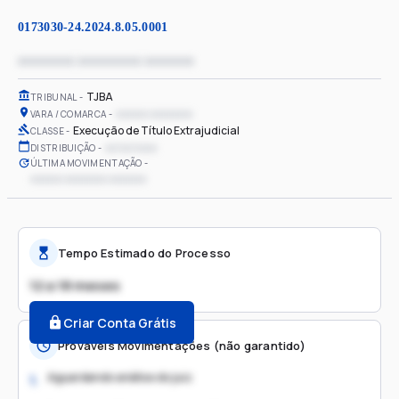
0173030-24.2024.8.05.0001
xxxxxxxx xxxxxxxxx xxxxxxx
TJBA
TRIBUNAL
xxxxxx xxxxxxxx
VARA / COMARCA
Execução de Título Extrajudicial
CLASSE
xx/xx/xxxx
DISTRIBUIÇÃO
ÚLTIMA MOVIMENTAÇÃO
xxxxxx xxxxxxxx xxxxxxx
Tempo Estimado do Processo
12 a 18 meses
Criar Conta Grátis
Prováveis Movimentações (não garantido)
Aguardando análise do juiz
1.