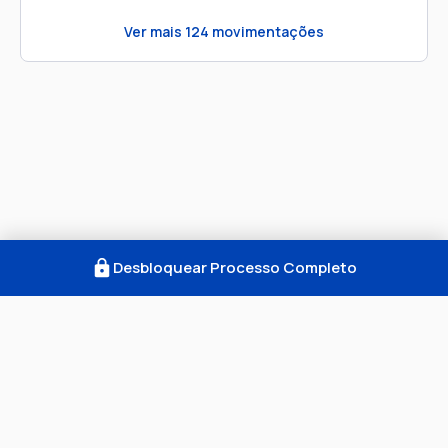
Ver mais
124
movimentações
Desbloquear Processo Completo
Como Funciona
FAQ
Notícias
Termos
Privacidade