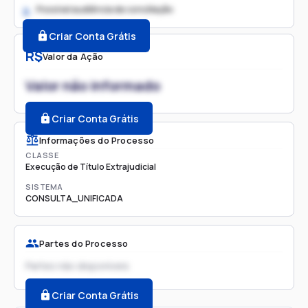
Possível audiência de conciliação
2.
Criar Conta Grátis
R$
Valor da Ação
Valor não informado
Criar Conta Grátis
Informações do Processo
CLASSE
Execução de Título Extrajudicial
SISTEMA
CONSULTA_UNIFICADA
Partes do Processo
Partes não disponíveis
Criar Conta Grátis