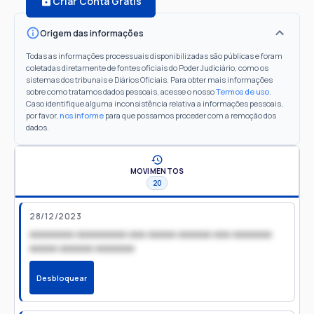
Criar Conta Grátis
Origem das informações
Todas as informações processuais disponibilizadas são públicas e foram
coletadas diretamente de fontes oficiais do Poder Judiciário, como os
sistemas dos tribunais e Diários Oficiais. Para obter mais informações
sobre como tratamos dados pessoais, acesse o nosso
Termos de uso
.
Caso identifique alguma inconsistência relativa a informações pessoais,
por favor,
nos informe
para que possamos proceder com a remoção dos
dados.
MOVIMENTOS
20
28/12/2023
xxxxxxxx xxxxxxxxx xxx xxxxx xxxxxx xxx xxxxxxx
xxxxx xxxxxx xxxxxxx
Desbloquear