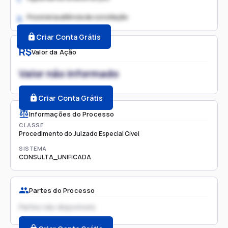
Possível audiência de conciliação
2.
Criar Conta Grátis
R$
Valor da Ação
Valor não informado
Criar Conta Grátis
Informações do Processo
CLASSE
Procedimento do Juizado Especial Cível
SISTEMA
CONSULTA_UNIFICADA
Partes do Processo
Partes não disponíveis