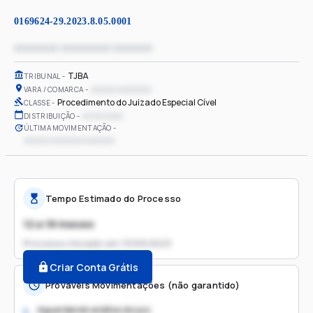
0169624-29.2023.8.05.0001
xxxxxxxx xxxxxxxxx xxxxxxx
TJBA
TRIBUNAL
xxxxxx xxxxxxxx
VARA / COMARCA
Procedimento do Juizado Especial Cível
CLASSE
xx/xx/xxxx
DISTRIBUIÇÃO
ÚLTIMA MOVIMENTAÇÃO
xxxxxx xxxxxxxx xxxxxxx
Tempo Estimado do Processo
12 a 18 meses
Processo iniciado em
13/09/2023
Criar Conta Grátis
Prováveis Movimentações (não garantido)
Aguardando análise do juiz
1.