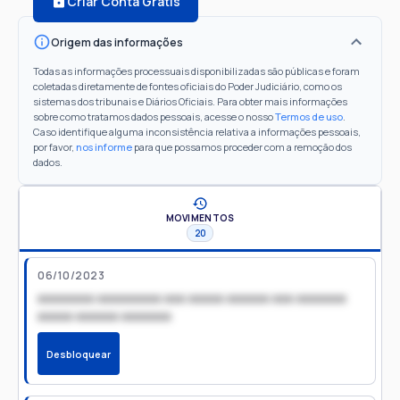
Criar Conta Grátis
Origem das informações
Todas as informações processuais disponibilizadas são públicas e foram
coletadas diretamente de fontes oficiais do Poder Judiciário, como os
sistemas dos tribunais e Diários Oficiais. Para obter mais informações
sobre como tratamos dados pessoais, acesse o nosso
Termos de uso
.
Caso identifique alguma inconsistência relativa a informações pessoais,
por favor,
nos informe
para que possamos proceder com a remoção dos
dados.
MOVIMENTOS
20
06/10/2023
xxxxxxxx xxxxxxxxx xxx xxxxx xxxxxx xxx xxxxxxx
xxxxx xxxxxx xxxxxxx
Desbloquear