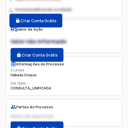
Possível audiência de conciliação
2.
Criar Conta Grátis
R$
Valor da Ação
Valor não informado
Criar Conta Grátis
Informações do Processo
CLASSE
Habeas Corpus
SISTEMA
CONSULTA_UNIFICADA
Partes do Processo
Partes não disponíveis