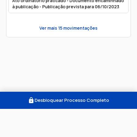
Ato ordinatório praticado - Documento encaminhado
à publicação - Publicação prevista para 06/10/2023
Ver mais
15
movimentações
Desbloquear Processo Completo
Como Funciona
FAQ
Notícias
Termos
Privacidade