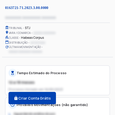
0163721-71.2023.3.00.0000
xxxxxxxx xxxxxxxxx xxxxxxx
STJ
TRIBUNAL
xxxxxx xxxxxxxx
VARA / COMARCA
Habeas Corpus
CLASSE
xx/xx/xxxx
DISTRIBUIÇÃO
ÚLTIMA MOVIMENTAÇÃO
xxxxxx xxxxxxxx xxxxxxx
Tempo Estimado do Processo
12 a 18 meses
Processo iniciado em
16/05/2023
Criar Conta Grátis
Prováveis Movimentações (não garantido)
Aguardando análise do juiz
1.