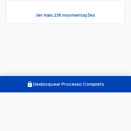
Ver mais
236
movimentações
Desbloquear Processo Completo
Como Funciona
FAQ
Notícias
Termos
Privacidade