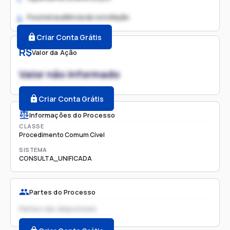
Possível audiência de conciliação
2.
Criar Conta Grátis
R$
Valor da Ação
Valor não informado
Criar Conta Grátis
Informações do Processo
CLASSE
Procedimento Comum Cível
SISTEMA
CONSULTA_UNIFICADA
Partes do Processo
Partes não disponíveis