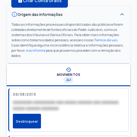
Criar Conta Grátis
Origem das informações
Todas as informações processuais disponibilizadas são públicas e foram
coletadas diretamente de fontes oficiais do Poder Judiciário, como os
sistemas dos tribunais e Diários Oficiais. Para obter mais informações
sobre como tratamos dados pessoais, acesse o nosso
Termos de uso
.
Caso identifique alguma inconsistência relativa a informações pessoais,
por favor,
nos informe
para que possamos proceder com a remoção dos
dados.
MOVIMENTOS
241
06/08/2019
xxxxxxxx xxxxxxxxx xxx xxxxx xxxxxx xxx xxxxxxx
xxxxx xxxxxx xxxxxxx
Desbloquear