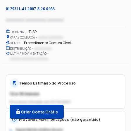
0129311-41.2007.8.26.0053
xxxxxxxx xxxxxxxxx xxxxxxx
TJSP
TRIBUNAL
xxxxxx xxxxxxxx
VARA / COMARCA
Procedimento Comum Cível
CLASSE
xx/xx/xxxx
DISTRIBUIÇÃO
ÚLTIMA MOVIMENTAÇÃO
xxxxxx xxxxxxxx xxxxxxx
Tempo Estimado do Processo
12 a 18 meses
Processo iniciado em
01/10/2007
Criar Conta Grátis
Prováveis Movimentações (não garantido)
Aguardando análise do juiz
1.