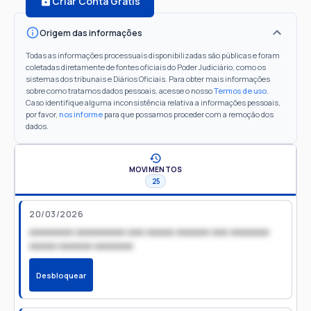
Criar Conta Grátis
Origem das informações
Todas as informações processuais disponibilizadas são públicas e foram
coletadas diretamente de fontes oficiais do Poder Judiciário, como os
sistemas dos tribunais e Diários Oficiais. Para obter mais informações
sobre como tratamos dados pessoais, acesse o nosso
Termos de uso
.
Caso identifique alguma inconsistência relativa a informações pessoais,
por favor,
nos informe
para que possamos proceder com a remoção dos
dados.
MOVIMENTOS
25
20/03/2026
xxxxxxxx xxxxxxxxx xxx xxxxx xxxxxx xxx xxxxxxx
xxxxx xxxxxx xxxxxxx
Desbloquear