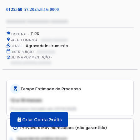
0125560-57.2025.8.16.0000
xxxxxxxx xxxxxxxxx xxxxxxx
TJPR
TRIBUNAL
xxxxxx xxxxxxxx
VARA / COMARCA
Agravo de Instrumento
CLASSE
xx/xx/xxxx
DISTRIBUIÇÃO
ÚLTIMA MOVIMENTAÇÃO
xxxxxx xxxxxxxx xxxxxxx
Tempo Estimado do Processo
12 a 18 meses
Processo iniciado em
23/10/2025
Criar Conta Grátis
Prováveis Movimentações (não garantido)
Aguardando análise do juiz
1.