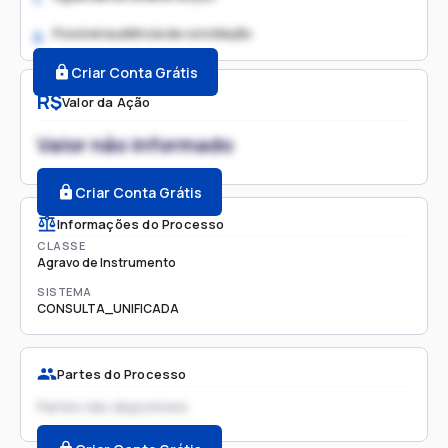
Possível audiência de conciliação
2.
Criar Conta Grátis
R$
Valor da Ação
Valor não informado
Criar Conta Grátis
Informações do Processo
CLASSE
Agravo de Instrumento
SISTEMA
CONSULTA_UNIFICADA
Partes do Processo
Partes não disponíveis