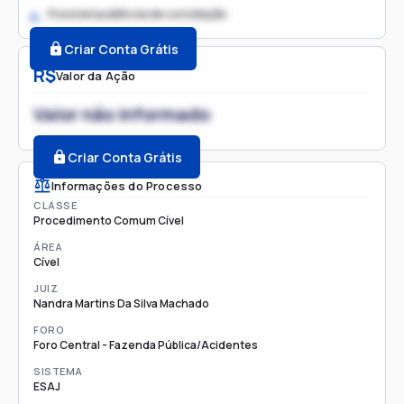
Possível audiência de conciliação
2.
Criar Conta Grátis
R$
Valor da Ação
Valor não informado
Criar Conta Grátis
Informações do Processo
CLASSE
Procedimento Comum Cível
ÁREA
Cível
JUIZ
Nandra Martins Da Silva Machado
FORO
Foro Central - Fazenda Pública/Acidentes
SISTEMA
ESAJ