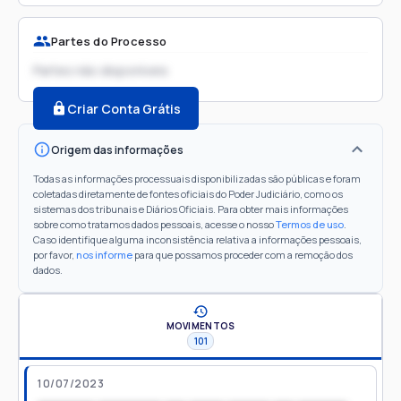
Partes do Processo
Partes não disponíveis
Criar Conta Grátis
Origem das informações
Todas as informações processuais disponibilizadas são públicas e foram
coletadas diretamente de fontes oficiais do Poder Judiciário, como os
sistemas dos tribunais e Diários Oficiais. Para obter mais informações
sobre como tratamos dados pessoais, acesse o nosso
Termos de uso
.
Caso identifique alguma inconsistência relativa a informações pessoais,
por favor,
nos informe
para que possamos proceder com a remoção dos
dados.
MOVIMENTOS
101
10/07/2023