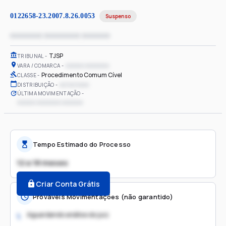
0122658-23.2007.8.26.0053
Suspenso
xxxxxxxx xxxxxxxxx xxxxxxx
TJSP
TRIBUNAL
xxxxxx xxxxxxxx
VARA / COMARCA
Procedimento Comum Cível
CLASSE
xx/xx/xxxx
DISTRIBUIÇÃO
ÚLTIMA MOVIMENTAÇÃO
xxxxxx xxxxxxxx xxxxxxx
Tempo Estimado do Processo
12 a 18 meses
Criar Conta Grátis
Prováveis Movimentações (não garantido)
Aguardando análise do juiz
1.