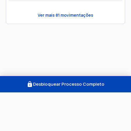
Ver mais
81
movimentações
Desbloquear Processo Completo
Como Funciona
FAQ
Notícias
Termos
Privacidade