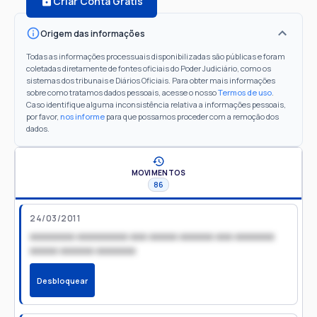
Criar Conta Grátis
Origem das informações
Todas as informações processuais disponibilizadas são públicas e foram
coletadas diretamente de fontes oficiais do Poder Judiciário, como os
sistemas dos tribunais e Diários Oficiais. Para obter mais informações
sobre como tratamos dados pessoais, acesse o nosso
Termos de uso
.
Caso identifique alguma inconsistência relativa a informações pessoais,
por favor,
nos informe
para que possamos proceder com a remoção dos
dados.
MOVIMENTOS
86
24/03/2011
xxxxxxxx xxxxxxxxx xxx xxxxx xxxxxx xxx xxxxxxx
xxxxx xxxxxx xxxxxxx
Desbloquear