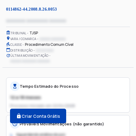
0114862-44.2008.8.26.0053
xxxxxxxx xxxxxxxxx xxxxxxx
TJSP
TRIBUNAL
xxxxxx xxxxxxxx
VARA / COMARCA
Procedimento Comum Cível
CLASSE
xx/xx/xxxx
DISTRIBUIÇÃO
ÚLTIMA MOVIMENTAÇÃO
xxxxxx xxxxxxxx xxxxxxx
Tempo Estimado do Processo
12 a 18 meses
Processo iniciado em
22/04/2008
Criar Conta Grátis
Prováveis Movimentações (não garantido)
Aguardando análise do juiz
1.