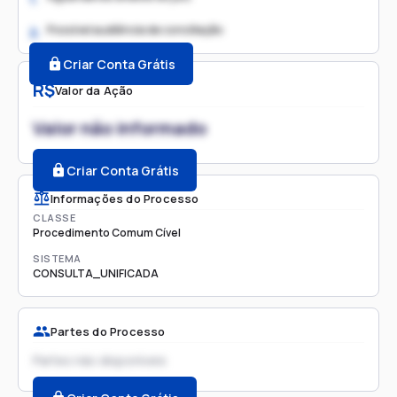
Possível audiência de conciliação
2.
Criar Conta Grátis
R$
Valor da Ação
Valor não informado
Criar Conta Grátis
Informações do Processo
CLASSE
Procedimento Comum Cível
SISTEMA
CONSULTA_UNIFICADA
Partes do Processo
Partes não disponíveis