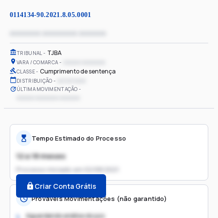
0114134-90.2021.8.05.0001
xxxxxxxx xxxxxxxxx xxxxxxx
TJBA
TRIBUNAL
xxxxxx xxxxxxxx
VARA / COMARCA
Cumprimento de sentença
CLASSE
xx/xx/xxxx
DISTRIBUIÇÃO
ÚLTIMA MOVIMENTAÇÃO
xxxxxx xxxxxxxx xxxxxxx
Tempo Estimado do Processo
12 a 18 meses
Processo iniciado em
02/08/2021
Criar Conta Grátis
Prováveis Movimentações (não garantido)
Aguardando análise do juiz
1.