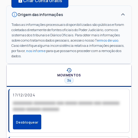
Criar Conta Grátis
Origem das informações
Todas as informações processuais disponibilizadas são públicas e foram
coletadas diretamente de fontes oficiais do Poder Judiciário, como os
sistemas dos tribunais e Diários Oficiais. Para obter mais informações
sobre como tratamos dados pessoais, acesse o nosso
Termos de uso
.
Caso identifique alguma inconsistência relativa a informações pessoais,
por favor,
nos informe
para que possamos proceder com a remoção dos
dados.
MOVIMENTOS
34
17/12/2024
xxxxxxxx xxxxxxxxx xxx xxxxx xxxxxx xxx xxxxxxx
xxxxx xxxxxx xxxxxxx
Desbloquear