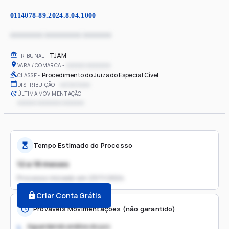
0114078-89.2024.8.04.1000
xxxxxxxx xxxxxxxxx xxxxxxx
TJAM
TRIBUNAL
xxxxxx xxxxxxxx
VARA / COMARCA
Procedimento do Juizado Especial Cível
CLASSE
xx/xx/xxxx
DISTRIBUIÇÃO
ÚLTIMA MOVIMENTAÇÃO
xxxxxx xxxxxxxx xxxxxxx
Tempo Estimado do Processo
12 a 18 meses
Processo iniciado em
23/11/2024
Criar Conta Grátis
Prováveis Movimentações (não garantido)
Aguardando análise do juiz
1.