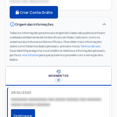
Partes não disponíveis
Criar Conta Grátis
Origem das informações
Todas as informações processuais disponibilizadas são públicas e foram
coletadas diretamente de fontes oficiais do Poder Judiciário, como os
sistemas dos tribunais e Diários Oficiais. Para obter mais informações
sobre como tratamos dados pessoais, acesse o nosso
Termos de uso
.
Caso identifique alguma inconsistência relativa a informações pessoais,
por favor,
nos informe
para que possamos proceder com a remoção dos
dados.
MOVIMENTOS
21
28/04/2025
xxxxxxxx xxxxxxxxx xxx xxxxx xxxxxx xxx xxxxxxx
xxxxx xxxxxx xxxxxxx
Desbloquear