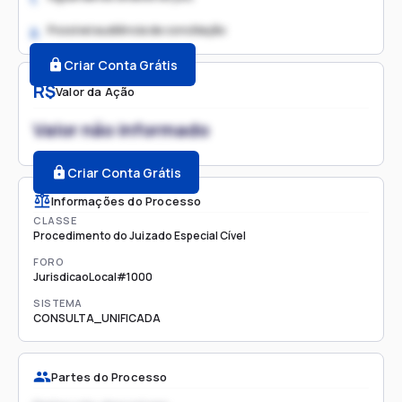
Possível audiência de conciliação
2.
Criar Conta Grátis
R$
Valor da Ação
Valor não informado
Criar Conta Grátis
Informações do Processo
CLASSE
Procedimento do Juizado Especial Cível
FORO
JurisdicaoLocal#1000
SISTEMA
CONSULTA_UNIFICADA
Partes do Processo