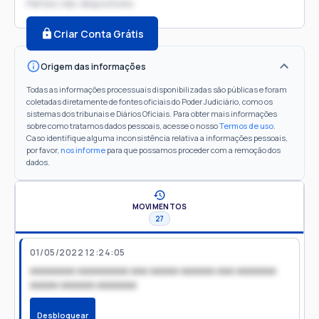
Partes não disponíveis
Criar Conta Grátis
Origem das informações
Todas as informações processuais disponibilizadas são públicas e foram
coletadas diretamente de fontes oficiais do Poder Judiciário, como os
sistemas dos tribunais e Diários Oficiais. Para obter mais informações
sobre como tratamos dados pessoais, acesse o nosso
Termos de uso
.
Caso identifique alguma inconsistência relativa a informações pessoais,
por favor,
nos informe
para que possamos proceder com a remoção dos
dados.
MOVIMENTOS
27
01/05/2022 12:24:05
xxxxxxxx xxxxxxxxx xxx xxxxx xxxxxx xxx xxxxxxx
xxxxx xxxxxx xxxxxxx
Desbloquear