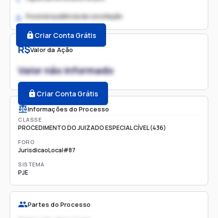
Possível audiência de conciliação
2.
Criar Conta Grátis
R$
Valor da Ação
Valor não informado
Criar Conta Grátis
Informações do Processo
CLASSE
PROCEDIMENTO DO JUIZADO ESPECIAL CÍVEL (436)
FORO
JurisdicaoLocal#87
SISTEMA
PJE
Partes do Processo