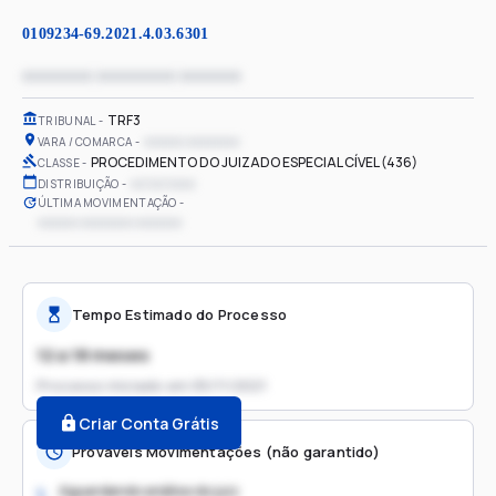
0109234-69.2021.4.03.6301
xxxxxxxx xxxxxxxxx xxxxxxx
TRF3
TRIBUNAL
xxxxxx xxxxxxxx
VARA / COMARCA
PROCEDIMENTO DO JUIZADO ESPECIAL CÍVEL (436)
CLASSE
xx/xx/xxxx
DISTRIBUIÇÃO
ÚLTIMA MOVIMENTAÇÃO
xxxxxx xxxxxxxx xxxxxxx
Tempo Estimado do Processo
12 a 18 meses
Processo iniciado em
05/11/2021
Criar Conta Grátis
Prováveis Movimentações (não garantido)
Aguardando análise do juiz
1.