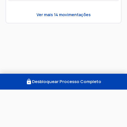
Ver mais
14
movimentações
Desbloquear Processo Completo
Como Funciona
FAQ
Notícias
Termos
Privacidade