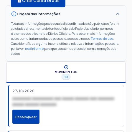
Criar Conta Grátis
Origem das informações
Todas as informações processuais disponibilizadas são públicas e foram
coletadas diretamente de fontes oficiais do Poder Judiciário, como os
sistemas dos tribunais e Diários Oficiais. Para obter mais informações
sobre como tratamos dados pessoais, acesse o nosso
Termos de uso
.
Caso identifique alguma inconsistência relativa a informações pessoais,
por favor,
nos informe
para que possamos proceder com a remoção dos
dados.
MOVIMENTOS
19
27/10/2020
xxxxxxxx xxxxxxxxx xxx xxxxx xxxxxx xxx xxxxxxx
xxxxx xxxxxx xxxxxxx
Desbloquear