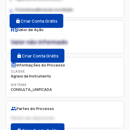
Possível audiência de conciliação
2.
Criar Conta Grátis
R$
Valor da Ação
Valor não informado
Criar Conta Grátis
Informações do Processo
CLASSE
Agravo de Instrumento
SISTEMA
CONSULTA_UNIFICADA
Partes do Processo
Partes não disponíveis