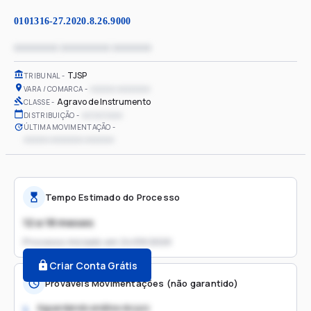
0101316-27.2020.8.26.9000
xxxxxxxx xxxxxxxxx xxxxxxx
TJSP
TRIBUNAL
xxxxxx xxxxxxxx
VARA / COMARCA
Agravo de Instrumento
CLASSE
xx/xx/xxxx
DISTRIBUIÇÃO
ÚLTIMA MOVIMENTAÇÃO
xxxxxx xxxxxxxx xxxxxxx
Tempo Estimado do Processo
12 a 18 meses
Processo iniciado em
24/09/2020
Criar Conta Grátis
Prováveis Movimentações (não garantido)
Aguardando análise do juiz
1.