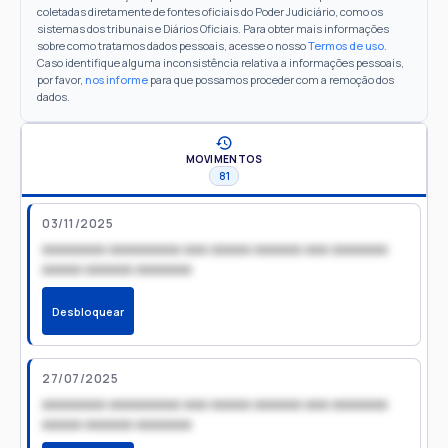
coletadas diretamente de fontes oficiais do Poder Judiciário, como os
sistemas dos tribunais e Diários Oficiais. Para obter mais informações
sobre como tratamos dados pessoais, acesse o nosso
Termos de uso
.
Caso identifique alguma inconsistência relativa a informações pessoais,
por favor,
nos informe
para que possamos proceder com a remoção dos
dados.
MOVIMENTOS
81
03/11/2025
xxxxxxxx xxxxxxxxx xxx xxxxx xxxxxx xxx xxxxxxx
xxxxx xxxxxx xxxxxxx
Desbloquear
27/07/2025
xxxxxxxx xxxxxxxxx xxx xxxxx xxxxxx xxx xxxxxxx
xxxxx xxxxxx xxxxxxx