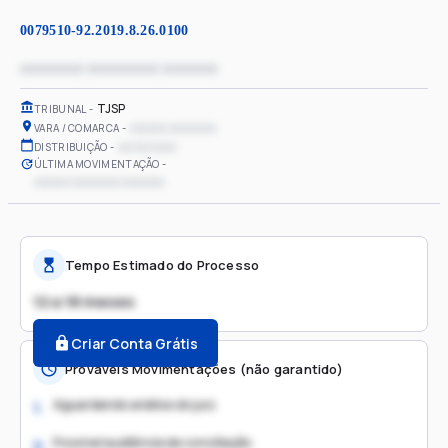
0079510-92.2019.8.26.0100
xxxxxxxx xxxxxxxxx xxxxxxx
TJSP
TRIBUNAL
xxxxxx xxxxxxxx
VARA / COMARCA
xx/xx/xxxx
DISTRIBUIÇÃO
ÚLTIMA MOVIMENTAÇÃO
xxxxxx xxxxxxxx xxxxxxx
Tempo Estimado do Processo
12 a 18 meses
Criar Conta Grátis
Prováveis Movimentações (não garantido)
Aguardando análise do juiz
1.
Possível audiência de conciliação
2.