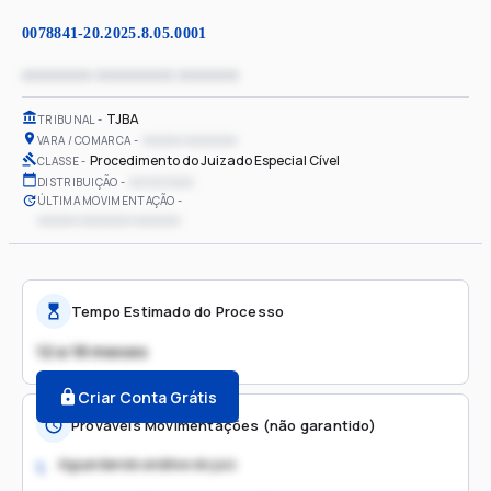
0078841-20.2025.8.05.0001
xxxxxxxx xxxxxxxxx xxxxxxx
TJBA
TRIBUNAL
xxxxxx xxxxxxxx
VARA / COMARCA
Procedimento do Juizado Especial Cível
CLASSE
xx/xx/xxxx
DISTRIBUIÇÃO
ÚLTIMA MOVIMENTAÇÃO
xxxxxx xxxxxxxx xxxxxxx
Tempo Estimado do Processo
12 a 18 meses
Criar Conta Grátis
Prováveis Movimentações (não garantido)
Aguardando análise do juiz
1.