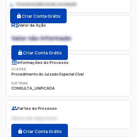
Possível audiência de conciliação
2.
Criar Conta Grátis
R$
Valor da Ação
Valor não informado
Criar Conta Grátis
Informações do Processo
CLASSE
Procedimento do Juizado Especial Cível
SISTEMA
CONSULTA_UNIFICADA
Partes do Processo
Partes não disponíveis
Criar Conta Grátis