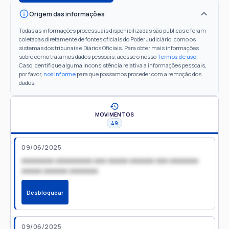
Origem das informações
Todas as informações processuais disponibilizadas são públicas e foram
coletadas diretamente de fontes oficiais do Poder Judiciário, como os
sistemas dos tribunais e Diários Oficiais. Para obter mais informações
sobre como tratamos dados pessoais, acesse o nosso
Termos de uso
.
Caso identifique alguma inconsistência relativa a informações pessoais,
por favor,
nos informe
para que possamos proceder com a remoção dos
dados.
MOVIMENTOS
49
09/06/2025
xxxxxxxx xxxxxxxxx xxx xxxxx xxxxxx xxx xxxxxxx
xxxxx xxxxxx xxxxxxx
Desbloquear
09/06/2025