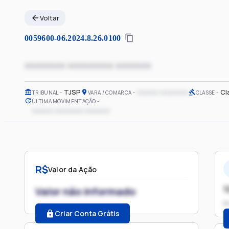
Voltar
0059600-06.2024.8.26.0100
xxxxxxxx xxxxxxxxx xxxxxxx
TJSP
xxxxxx xxxxxxxx
Cl
TRIBUNAL
VARA / COMARCA
CLASSE
ÚLTIMA MOVIMENTAÇÃO
xxxxxx xxxxxxxx xxxxxxx
R$
Valor da Ação
1
Valor não informado
P
Criar Conta Grátis