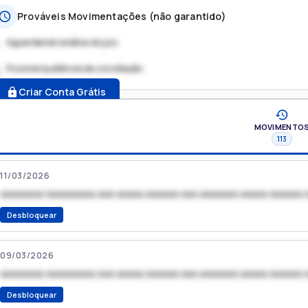
Prováveis Movimentações (não garantido)
Aguardando análise do juiz
Possível audiência de conciliação
.
Criar Conta Grátis
MOVIMENTO
113
11/03/2026
xxxxxxxx xxxxxxxxx xxx xxxxx xxxxxx xxx xxxxxxx xxxxx xxxxxx 
Desbloquear
09/03/2026
xxxxxxxx xxxxxxxxx xxx xxxxx xxxxxx xxx xxxxxxx xxxxx xxxxxx 
Desbloquear