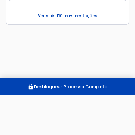
Ver mais
110
movimentações
Desbloquear Processo Completo
Como Funciona
FAQ
Notícias
Termos
Privacidade