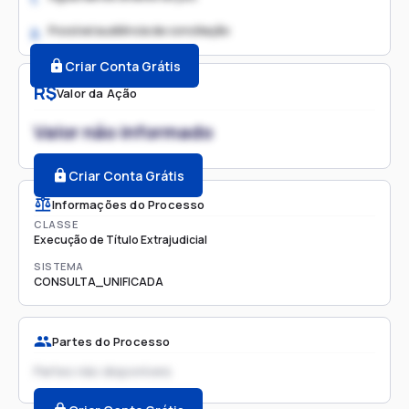
Possível audiência de conciliação
2.
Criar Conta Grátis
R$
Valor da Ação
Valor não informado
Criar Conta Grátis
Informações do Processo
CLASSE
Execução de Título Extrajudicial
SISTEMA
CONSULTA_UNIFICADA
Partes do Processo
Partes não disponíveis