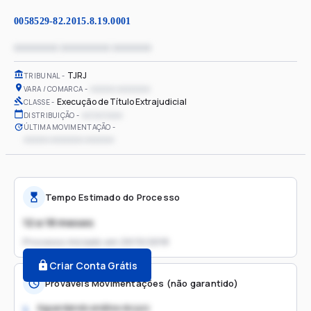
0058529-82.2015.8.19.0001
xxxxxxxx xxxxxxxxx xxxxxxx
TJRJ
TRIBUNAL
xxxxxx xxxxxxxx
VARA / COMARCA
Execução de Título Extrajudicial
CLASSE
xx/xx/xxxx
DISTRIBUIÇÃO
ÚLTIMA MOVIMENTAÇÃO
xxxxxx xxxxxxxx xxxxxxx
Tempo Estimado do Processo
12 a 18 meses
Processo iniciado em
29/10/2018
Criar Conta Grátis
Prováveis Movimentações (não garantido)
Aguardando análise do juiz
1.