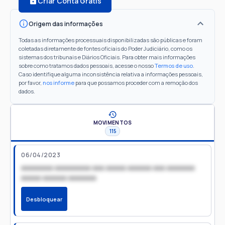
Criar Conta Grátis
Origem das informações
Todas as informações processuais disponibilizadas são públicas e foram
coletadas diretamente de fontes oficiais do Poder Judiciário, como os
sistemas dos tribunais e Diários Oficiais. Para obter mais informações
sobre como tratamos dados pessoais, acesse o nosso
Termos de uso
.
Caso identifique alguma inconsistência relativa a informações pessoais,
por favor,
nos informe
para que possamos proceder com a remoção dos
dados.
MOVIMENTOS
115
06/04/2023
xxxxxxxx xxxxxxxxx xxx xxxxx xxxxxx xxx xxxxxxx
xxxxx xxxxxx xxxxxxx
Desbloquear