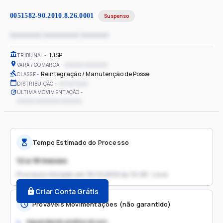
0051582-90.2010.8.26.0001
Suspenso
xxxxxxxx xxxxxxxxx xxxxxxx
TJSP
TRIBUNAL
xxxxxx xxxxxxxx
VARA / COMARCA
Reintegração / Manutenção de Posse
CLASSE
xx/xx/xxxx
DISTRIBUIÇÃO
ÚLTIMA MOVIMENTAÇÃO
xxxxxx xxxxxxxx xxxxxxx
Tempo Estimado do Processo
12 a 18 meses
Processo iniciado em
15/12/2010 às 10:28 - Livre
Criar Conta Grátis
Prováveis Movimentações (não garantido)
Aguardando análise do juiz