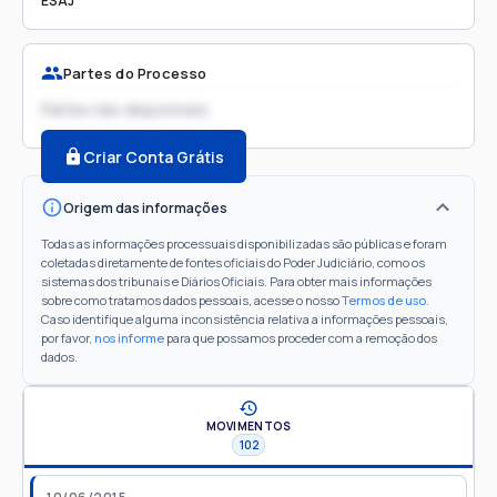
ESAJ
Partes do Processo
Partes não disponíveis
Criar Conta Grátis
Origem das informações
Todas as informações processuais disponibilizadas são públicas e foram
coletadas diretamente de fontes oficiais do Poder Judiciário, como os
sistemas dos tribunais e Diários Oficiais. Para obter mais informações
sobre como tratamos dados pessoais, acesse o nosso
Termos de uso
.
Caso identifique alguma inconsistência relativa a informações pessoais,
por favor,
nos informe
para que possamos proceder com a remoção dos
dados.
MOVIMENTOS
102