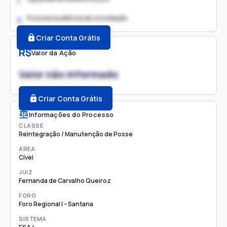
1.
Possível audiência de conciliação
2.
Criar Conta Grátis
R$
Valor da Ação
Valor não informado
Criar Conta Grátis
Informações do Processo
CLASSE
Reintegração / Manutenção de Posse
ÁREA
Cível
JUIZ
Fernanda de Carvalho Queiroz
FORO
Foro Regional I - Santana
SISTEMA