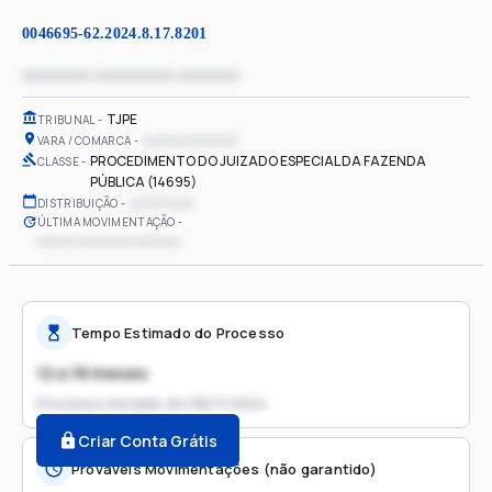
0046695-62.2024.8.17.8201
xxxxxxxx xxxxxxxxx xxxxxxx
TJPE
TRIBUNAL
xxxxxx xxxxxxxx
VARA / COMARCA
PROCEDIMENTO DO JUIZADO ESPECIAL DA FAZENDA
CLASSE
PÚBLICA (14695)
xx/xx/xxxx
DISTRIBUIÇÃO
ÚLTIMA MOVIMENTAÇÃO
xxxxxx xxxxxxxx xxxxxxx
Tempo Estimado do Processo
12 a 18 meses
Processo iniciado em
08/11/2024
Criar Conta Grátis
Prováveis Movimentações (não garantido)