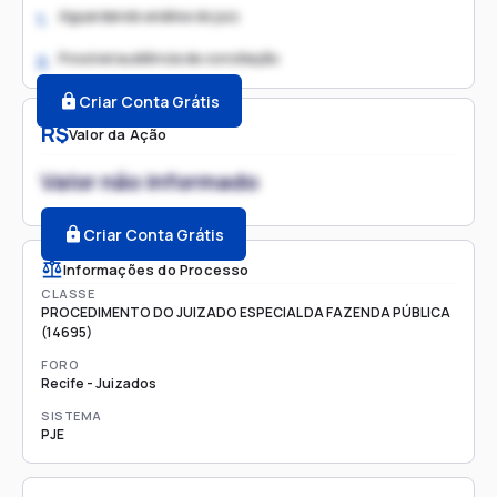
Aguardando análise do juiz
1.
Possível audiência de conciliação
2.
Criar Conta Grátis
R$
Valor da Ação
Valor não informado
Criar Conta Grátis
Informações do Processo
CLASSE
PROCEDIMENTO DO JUIZADO ESPECIAL DA FAZENDA PÚBLICA
(14695)
FORO
Recife - Juizados
SISTEMA
PJE