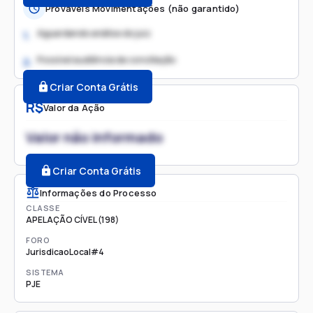
Prováveis Movimentações (não garantido)
Aguardando análise do juiz
1.
Possível audiência de conciliação
2.
Criar Conta Grátis
R$
Valor da Ação
Valor não informado
Criar Conta Grátis
Informações do Processo
CLASSE
APELAÇÃO CÍVEL (198)
FORO
JurisdicaoLocal#4
SISTEMA
PJE