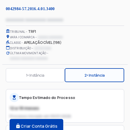
0042984-57.2016.4.01.3400
xxxxxxxx xxxxxxxxx xxxxxxx
TRF1
TRIBUNAL
xxxxxx xxxxxxxx
VARA / COMARCA
APELAÇÃO CÍVEL (198)
CLASSE
xx/xx/xxxx
DISTRIBUIÇÃO
ÚLTIMA MOVIMENTAÇÃO
xxxxxx xxxxxxxx xxxxxxx
1ª Instância
2ª Instância
Tempo Estimado do Processo
12 a 18 meses
Processo iniciado em
09/01/2026
Criar Conta Grátis