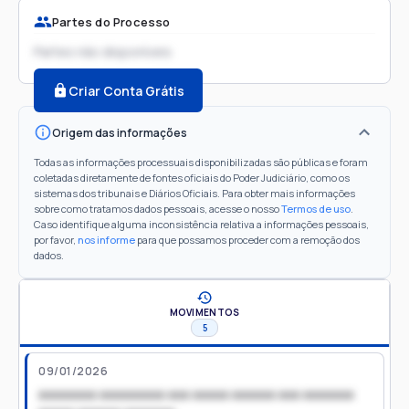
Partes do Processo
Partes não disponíveis
Criar Conta Grátis
Origem das informações
Todas as informações processuais disponibilizadas são públicas e foram
coletadas diretamente de fontes oficiais do Poder Judiciário, como os
sistemas dos tribunais e Diários Oficiais. Para obter mais informações
sobre como tratamos dados pessoais, acesse o nosso
Termos de uso
.
Caso identifique alguma inconsistência relativa a informações pessoais,
por favor,
nos informe
para que possamos proceder com a remoção dos
dados.
MOVIMENTOS
5
09/01/2026
xxxxxxxx xxxxxxxxx xxx xxxxx xxxxxx xxx xxxxxxx