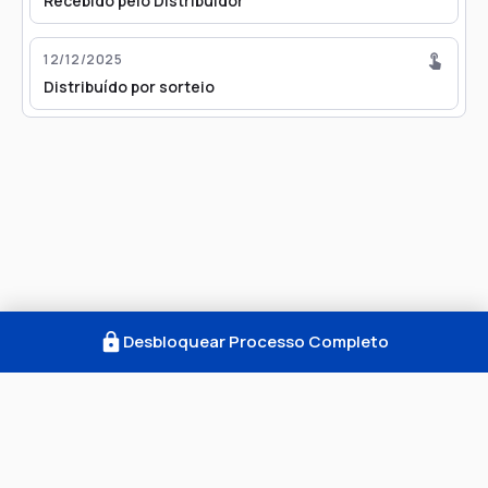
Recebido pelo Distribuidor
12/12/2025
Distribuído por sorteio
Desbloquear Processo Completo
Como Funciona
FAQ
Notícias
Termos
Privacidade