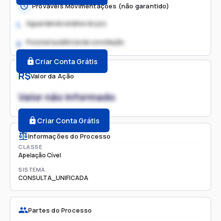
Prováveis Movimentações (não garantido)
Aguardando análise do juiz
1.
Possível audiência de conciliação
2.
Criar Conta Grátis
R$
Valor da Ação
Valor não informado
Criar Conta Grátis
Informações do Processo
CLASSE
Apelação Cível
SISTEMA
CONSULTA_UNIFICADA
Partes do Processo