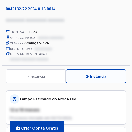
0042132-72.2024.8.16.0014
xxxxxxxx xxxxxxxxx xxxxxxx
TJPR
TRIBUNAL
xxxxxx xxxxxxxx
VARA / COMARCA
Apelação Cível
CLASSE
xx/xx/xxxx
DISTRIBUIÇÃO
ÚLTIMA MOVIMENTAÇÃO
xxxxxx xxxxxxxx xxxxxxx
1ª Instância
2ª Instância
Tempo Estimado do Processo
12 a 18 meses
Processo iniciado em
02/12/2024
Criar Conta Grátis