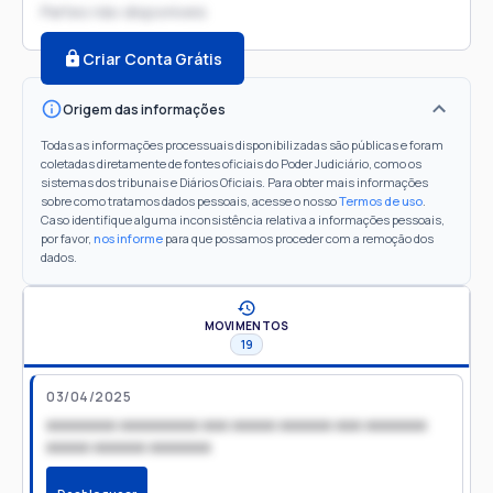
Partes não disponíveis
Criar Conta Grátis
Origem das informações
Todas as informações processuais disponibilizadas são públicas e foram
coletadas diretamente de fontes oficiais do Poder Judiciário, como os
sistemas dos tribunais e Diários Oficiais. Para obter mais informações
sobre como tratamos dados pessoais, acesse o nosso
Termos de uso
.
Caso identifique alguma inconsistência relativa a informações pessoais,
por favor,
nos informe
para que possamos proceder com a remoção dos
dados.
MOVIMENTOS
19
03/04/2025
xxxxxxxx xxxxxxxxx xxx xxxxx xxxxxx xxx xxxxxxx
xxxxx xxxxxx xxxxxxx